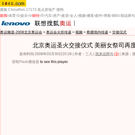
搜狐
ChinaRen
17173
焦点房地产
搜狗
新闻
-
体育
-
S
-
娱乐
-
V
-
财经
-
IT
-
汽车
-
房产
-
家居
-
女人
-
视频
-
播客
-
邮件
-
博客
-
BBS
-
我说两句
奥运频道-2008北京奥运会
>
奥运会火炬传递
>
视频
>
希腊境内传递
>
交接仪式
北京奥运圣火交接仪式 美丽女祭司再
发布时间:2008年03月30日20:28 | 作者：三儿 |
我来说两句
(3)
| 来源：
获取Flash播放器
to see this player.