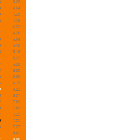
8
3.29
3
4.04
9
4.10
5
4.16
1
4.22
7
4.28
3
5.04
9
5.10
5
5.16
1
5.22
7
5.28
2
6.03
8
6.09
4
6.15
0
6.21
6
6.27
2
7.03
8
7.09
4
7.15
0
7.21
6
7.27
1
8.02
7
8.08