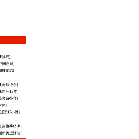
迎祥云
]
A中国总裁
]
][
柳传志
]
死角献绝杀
]
瑰血汗12年
]
茹舍命扑救
]
附体
]
兰
][
朝鲜小胜
]
奥运旗手猜测
]
][
新奥运泳装
]