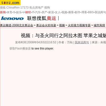
搜狐
ChinaRen
17173
焦点房地产
搜狗
新闻
-
体育
-
S
-
娱乐
-
V
-
财经
-
IT
-
汽车
-
房产
-
家居
-
女人
-
视频
-
播客
-
邮件
-
博客
-
BBS
-
我说两句
奥运频道-2008北京奥运会
>
奥运会火炬传递
>
视频
>
火炬接力视频专题
>
城市风情
视频：与圣火同行之阿拉木图 苹果之城
发布时间:2008年04月02日16:52 | 作者：万灿 |
我来说两句
| 来源：央
获取Flash播放器
to see this player.