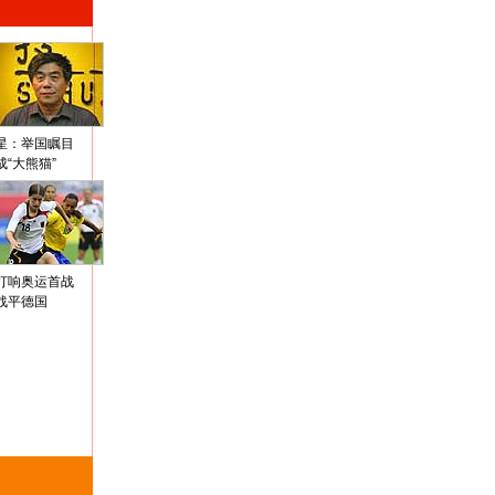
星：举国瞩目
成“大熊猫”
打响奥运首战
战平德国