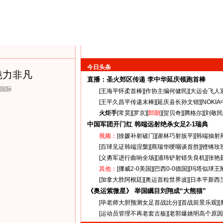
今日头条
魅力非凡
直播：圣火郊区传递
李中华延庆领跑首棒
视国际
[
王海平怀柔首棒
][
作协主编何健民
][
大运会飞人
[
王平久昌平传递末棒
][
延庆县长孙文锴
][
NOKI
火炬手
[
常昊
][
罗京
][
郎朗
][
贺贝奇
][
腾格尔
][
刘敬民
中国军团开门红 韩端远射绝杀女足
2-1
瑞典
视频：
[
徐媛补射破门
][
谢林巧射扳平
][
韩端抽射
[
百球见证韩端涅槃
][
商瑞华哽咽谈首胜
][
铿锵玫
[
义勇军进行曲响全场
][
浦玮铲射错失良机
][
张艳
其他：
[
挪威2-0美国
][
巴西0-0德国
][
玛塔似球王
[
加拿大胜阿根廷
][
奥运首粒世界波
][
日本平新西
《奥运紫微星》 举国瞩目刘翔成“大熊猫”
[
毕老师大胆预测女足首战比分
][
首战前景乐观
][
[
运动员管理不再老套古板
][
老郭爆姚明高个原因