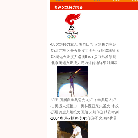
奥运火炬接力常识
·
08火炬接力标志
接力口号
火炬接力主题
·
08北京奥运会火炬接力图形
火炬路线解读
·
08奥运火炬接力路线flash
接力形象景观
·
北京奥运火炬接力境内外传递详细时间表
·
组图:历届夏季奥运会火炬
冬季奥运火炬
·
古奥运火炬接力：奥林匹亚采集圣火 休战
·
历届奥运火炬接力回顾
火炬传递精彩时刻
·2004奥运火炬宣传片:
传递圣火联络世界