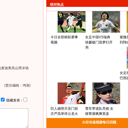
绝对热点
今日全部精彩赛事
女足中国VS瑞典
紫微
视频
徐媛破门迎梦幻开
刘翔
局
的麦迪奥高山滑冰场
女足
巴西
(责任编辑：鸿渐)
：
隐藏发表：
巨人姚明天安门前
警车带道队亮相 女
庄严高举祥云圣火
骑警展飒爽英姿
火炬传递视频每日回顾