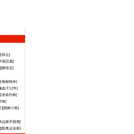
迎祥云
]
A中国总裁
]
][
柳传志
]
死角献绝杀
]
瑰血汗12年
]
茹舍命扑救
]
附体
]
兰
][
朝鲜小胜
]
奥运旗手猜测
]
][
新奥运泳装
]