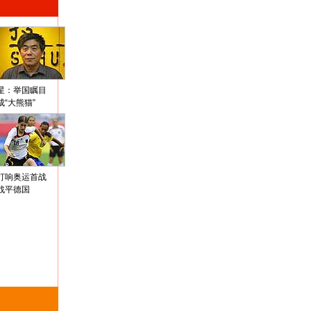
星：举国瞩目
成“大熊猫”
打响奥运首战
战平德国