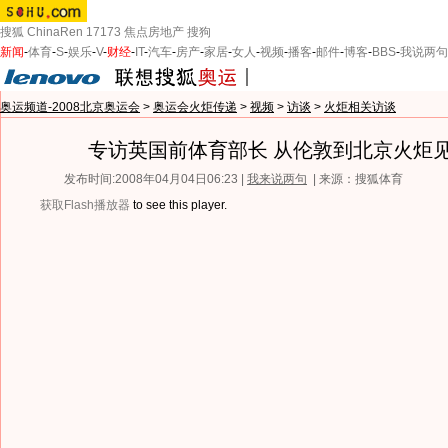
搜狐
ChinaRen
17173
焦点房地产
搜狗
新闻
-
体育
-
S
-
娱乐
-
V
-
财经
-
IT
-
汽车
-
房产
-
家居
-
女人
-
视频
-
播客
-
邮件
-
博客
-
BBS
-
我说两句
奥运频道-2008北京奥运会
>
奥运会火炬传递
>
视频
>
访谈
>
火炬相关访谈
专访英国前体育部长 从伦敦到北京火炬
发布时间:2008年04月04日06:23 |
我来说两句
| 来源：搜狐体育
获取Flash播放器
to see this player.