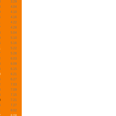
8
3.29
3
4.04
9
4.10
5
4.16
1
4.22
7
4.28
3
5.04
9
5.10
5
5.16
1
5.22
7
5.28
2
6.03
8
6.09
4
6.15
0
6.21
6
6.27
2
7.03
8
7.09
4
7.15
0
7.21
6
7.27
1
8.02
7
8.08