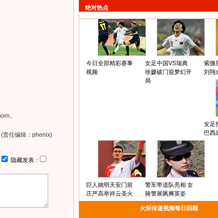
绝对热点
今日全部精彩赛事
女足中国VS瑞典
紫微
视频
徐媛破门迎梦幻开
刘翔
局
orn。
女足
巴西
(责任编辑：phenix)
：
隐藏发表：
巨人姚明天安门前
警车带道队亮相 女
庄严高举祥云圣火
骑警展飒爽英姿
火炬传递视频每日回顾