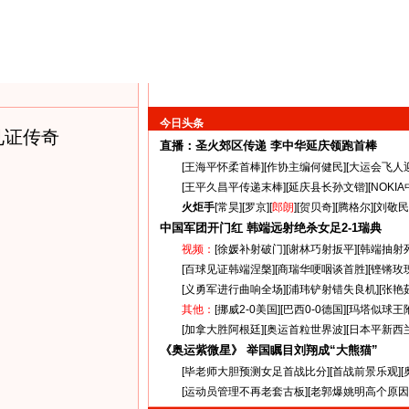
今日头条
见证传奇
直播：圣火郊区传递
李中华延庆领跑首棒
[
王海平怀柔首棒
][
作协主编何健民
][
大运会飞人
[
王平久昌平传递末棒
][
延庆县长孙文锴
][
NOKI
火炬手
[
常昊
][
罗京
][
郎朗
][
贺贝奇
][
腾格尔
][
刘敬民
中国军团开门红 韩端远射绝杀女足
2-1
瑞典
视频：
[
徐媛补射破门
][
谢林巧射扳平
][
韩端抽射
[
百球见证韩端涅槃
][
商瑞华哽咽谈首胜
][
铿锵玫
[
义勇军进行曲响全场
][
浦玮铲射错失良机
][
张艳
其他：
[
挪威2-0美国
][
巴西0-0德国
][
玛塔似球王
[
加拿大胜阿根廷
][
奥运首粒世界波
][
日本平新西
《奥运紫微星》 举国瞩目刘翔成“大熊猫”
[
毕老师大胆预测女足首战比分
][
首战前景乐观
][
[
运动员管理不再老套古板
][
老郭爆姚明高个原因