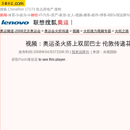
搜狐
ChinaRen
17173
焦点房地产
搜狗
新闻
-
体育
-
S
-
娱乐
-
V
-
财经
-
IT
-
汽车
-
房产
-
家居
-
女人
-
视频
-
播客
-
邮件
-
博客
-
BBS
-
我说两句
奥运频道-2008北京奥运会
>
奥运会火炬传递
>
视频
>
火炬接力视频专题
>
火炬之路
视频：奥运圣火搭上双层巴士 伦敦传递
发布时间:2008年04月07日08:35 |
我来说两句
| 来源：央视国际
获取Flash播放器
to see this player.