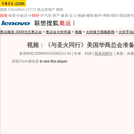
搜狐
ChinaRen
17173
焦点房地产
搜狗
新闻
-
体育
-
S
-
娱乐
-
V
-
财经
-
IT
-
汽车
-
房产
-
家居
-
女人
-
视频
-
播客
-
邮件
-
博客
-
BBS
-
我说两句
奥运频道-2008北京奥运会
>
奥运会火炬传递
>
视频
>
火炬接力视频新闻
>
火炬手动
视频：《与圣火同行》美国华商总会准
发布时间:2008年04月08日21:54 | 作者：刘涛 |
我来说两句
| 来源：央
获取Flash播放器
to see this player.