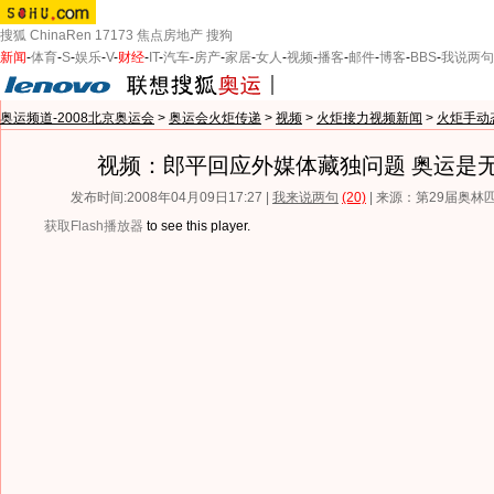
搜狐
ChinaRen
17173
焦点房地产
搜狗
新闻
-
体育
-
S
-
娱乐
-
V
-
财经
-
IT
-
汽车
-
房产
-
家居
-
女人
-
视频
-
播客
-
邮件
-
博客
-
BBS
-
我说两句
奥运频道-2008北京奥运会
>
奥运会火炬传递
>
视频
>
火炬接力视频新闻
>
火炬手动
视频：郎平回应外媒体藏独问题 奥运是
发布时间:2008年04月09日17:27 |
我来说两句
(20)
| 来源：第29届奥
获取Flash播放器
to see this player.