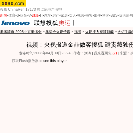
搜狐
ChinaRen
17173
焦点房地产
搜狗
新闻
-
体育
-
S
-
娱乐
-
V
-
财经
-
IT
-
汽车
-
房产
-
家居
-
女人
-
视频
-
播客
-
邮件
-
博客
-
BBS
-
我说两句
奥运频道-2008北京奥运会
>
奥运会火炬传递
>
视频
>
火炬接力视频新闻
>
火炬手动
视频：央视报道金晶做客搜狐 谴责藏独
发布时间:2008年04月09日23:24 | 作者：刘涛 |
我来说两句
(7)
| 来源：
获取Flash播放器
to see this player.