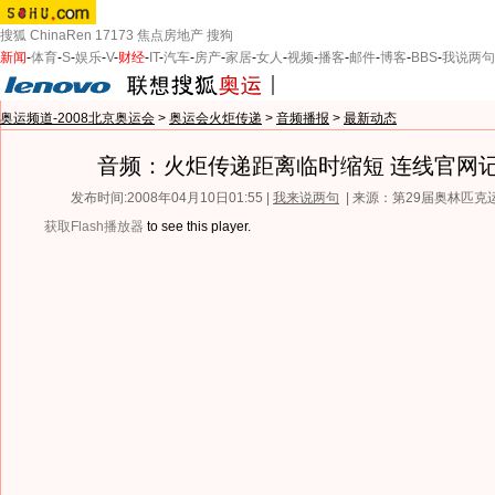
搜狐
ChinaRen
17173
焦点房地产
搜狗
新闻
-
体育
-
S
-
娱乐
-
V
-
财经
-
IT
-
汽车
-
房产
-
家居
-
女人
-
视频
-
播客
-
邮件
-
博客
-
BBS
-
我说两句
奥运频道-2008北京奥运会
>
奥运会火炬传递
>
音频播报
>
最新动态
音频：火炬传递距离临时缩短 连线官网
发布时间:2008年04月10日01:55 |
我来说两句
| 来源：第29届奥林匹
获取Flash播放器
to see this player.