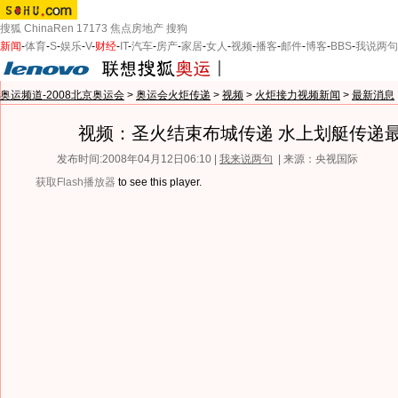
搜狐
ChinaRen
17173
焦点房地产
搜狗
新闻
-
体育
-
S
-
娱乐
-
V
-
财经
-
IT
-
汽车
-
房产
-
家居
-
女人
-
视频
-
播客
-
邮件
-
博客
-
BBS
-
我说两句
奥运频道-2008北京奥运会
>
奥运会火炬传递
>
视频
>
火炬接力视频新闻
>
最新消息
视频：圣火结束布城传递 水上划艇传递
发布时间:2008年04月12日06:10 |
我来说两句
| 来源：央视国际
获取Flash播放器
to see this player.