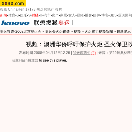
搜狐
ChinaRen
17173
焦点房地产
搜狗
新闻
-
体育
-
S
-
娱乐
-
V
-
财经
-
IT
-
汽车
-
房产
-
家居
-
女人
-
视频
-
播客
-
邮件
-
博客
-
BBS
-
我说两句
奥运频道-2008北京奥运会
>
奥运会火炬传递
>
视频
>
火炬接力视频新闻
>
最新消息
视频：澳洲华侨呼吁保护火炬 圣火保卫
发布时间:2008年04月12日12:29 |
我来说两句
(4)
| 来源：第29届奥林
获取Flash播放器
to see this player.