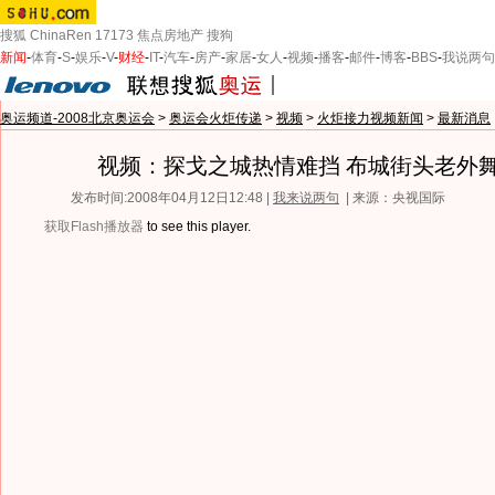
搜狐
ChinaRen
17173
焦点房地产
搜狗
新闻
-
体育
-
S
-
娱乐
-
V
-
财经
-
IT
-
汽车
-
房产
-
家居
-
女人
-
视频
-
播客
-
邮件
-
博客
-
BBS
-
我说两句
奥运频道-2008北京奥运会
>
奥运会火炬传递
>
视频
>
火炬接力视频新闻
>
最新消息
视频：探戈之城热情难挡 布城街头老外
发布时间:2008年04月12日12:48 |
我来说两句
| 来源：央视国际
获取Flash播放器
to see this player.