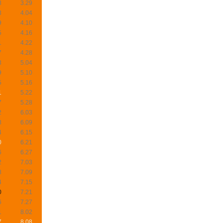
8
3.29
3
4.04
9
4.10
5
4.16
1
4.22
7
4.28
3
5.04
9
5.10
5
5.16
1
5.22
7
5.28
2
6.03
8
6.09
4
6.15
0
6.21
6
6.27
2
7.03
8
7.09
4
7.15
0
7.21
6
7.27
1
8.02
7
8.08