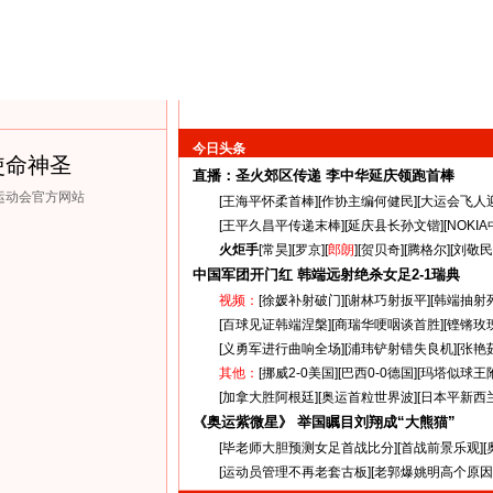
今日头条
使命神圣
直播：圣火郊区传递
李中华延庆领跑首棒
克运动会官方网站
[
王海平怀柔首棒
][
作协主编何健民
][
大运会飞人
[
王平久昌平传递末棒
][
延庆县长孙文锴
][
NOKI
火炬手
[
常昊
][
罗京
][
郎朗
][
贺贝奇
][
腾格尔
][
刘敬民
中国军团开门红 韩端远射绝杀女足
2-1
瑞典
视频：
[
徐媛补射破门
][
谢林巧射扳平
][
韩端抽射
[
百球见证韩端涅槃
][
商瑞华哽咽谈首胜
][
铿锵玫
[
义勇军进行曲响全场
][
浦玮铲射错失良机
][
张艳
其他：
[
挪威2-0美国
][
巴西0-0德国
][
玛塔似球王
[
加拿大胜阿根廷
][
奥运首粒世界波
][
日本平新西
《奥运紫微星》 举国瞩目刘翔成“大熊猫”
[
毕老师大胆预测女足首战比分
][
首战前景乐观
][
[
运动员管理不再老套古板
][
老郭爆姚明高个原因