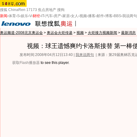
搜狐
ChinaRen
17173
焦点房地产
搜狗
新闻
-
体育
-
S
-
娱乐
-
V
-
财经
-
IT
-
汽车
-
房产
-
家居
-
女人
-
视频
-
播客
-
邮件
-
博客
-
BBS
-
我说两句
奥运频道-2008北京奥运会
>
奥运会火炬传递
>
视频
>
火炬接力视频新闻
>
最新消息
视频：球王遗憾爽约卡洛斯接替 第一棒
发布时间:2008年04月12日13:40 |
我来说两句
| 来源：第29届奥林匹
获取Flash播放器
to see this player.