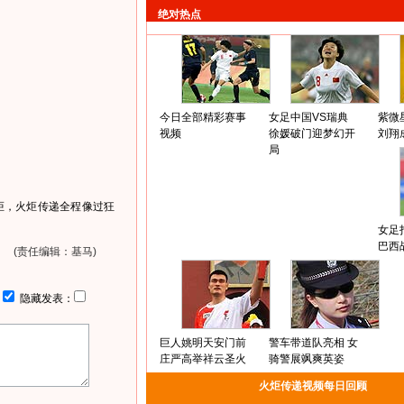
绝对热点
今日全部精彩赛事
女足中国VS瑞典
紫微
视频
徐媛破门迎梦幻开
刘翔
局
炬，火炬传递全程像过狂
女足
巴西
(责任编辑：基马)
：
隐藏发表：
巨人姚明天安门前
警车带道队亮相 女
庄严高举祥云圣火
骑警展飒爽英姿
火炬传递视频每日回顾