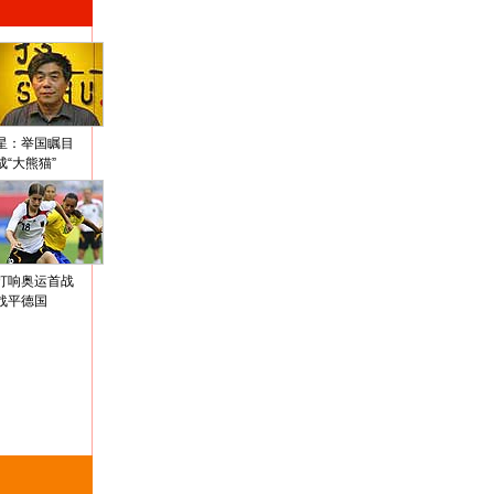
星：举国瞩目
成“大熊猫”
打响奥运首战
战平德国