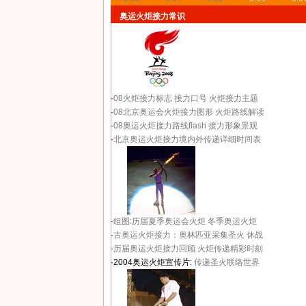
奥运火炬接力常识
·
08火炬接力标志
接力口号
火炬接力主题
·
08北京奥运会火炬接力图形
火炬路线解读
·
08奥运火炬接力路线flash
接力形象景观
·
北京奥运火炬接力境内外传递详细时间表
·
组图:历届夏季奥运会火炬
冬季奥运火炬
·
古奥运火炬接力：奥林匹亚采集圣火 休战
·
历届奥运火炬接力回顾
火炬传递精彩时刻
·2004奥运火炬宣传片:
传递圣火联络世界