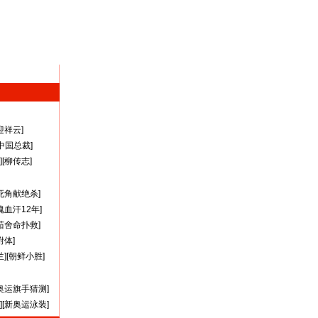
迎祥云
]
A中国总裁
]
][
柳传志
]
死角献绝杀
]
瑰血汗12年
]
茹舍命扑救
]
附体
]
兰
][
朝鲜小胜
]
奥运旗手猜测
]
][
新奥运泳装
]