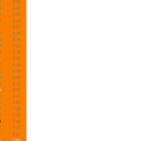
8
3.29
3
4.04
9
4.10
5
4.16
1
4.22
7
4.28
3
5.04
9
5.10
5
5.16
1
5.22
7
5.28
2
6.03
8
6.09
4
6.15
0
6.21
6
6.27
2
7.03
8
7.09
4
7.15
0
7.21
6
7.27
1
8.02
7
8.08