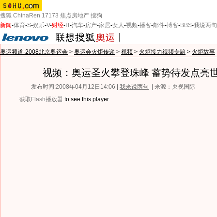
搜狐
ChinaRen
17173
焦点房地产
搜狗
新闻
-
体育
-
S
-
娱乐
-
V
-
财经
-
IT
-
汽车
-
房产
-
家居
-
女人
-
视频
-
播客
-
邮件
-
博客
-
BBS
-
我说两句
奥运频道-2008北京奥运会
>
奥运会火炬传递
>
视频
>
火炬接力视频专题
>
火炬故事
视频：奥运圣火攀登珠峰 蓄势待发点亮
发布时间:2008年04月12日14:06 |
我来说两句
| 来源：央视国际
获取Flash播放器
to see this player.