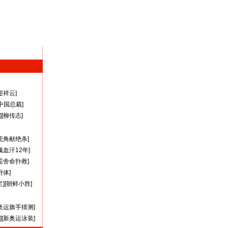
迎祥云
]
A中国总裁
]
][
柳传志
]
死角献绝杀
]
瑰血汗12年
]
茹舍命扑救
]
附体
]
兰
][
朝鲜小胜
]
奥运旗手猜测
]
][
新奥运泳装
]