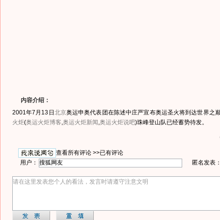
内容介绍：
2001年7月13日
北京
奥运申奥代表团在陈述中庄严宣布奥运圣火将到达世界之巅
火炬
(
奥运火炬博客
,
奥运火炬新闻
,
奥运火炬说吧
)
珠峰登山队已经蓄势待发。
查看所有评论 >>
已有评论
用户：
匿名发表