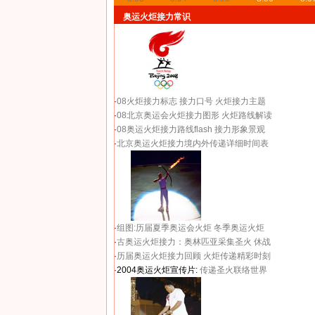
奥运火炬接力常识
·
08火炬接力标志
接力口号
火炬接力主题
·
08北京奥运会火炬接力图形
火炬路线解读
·
08奥运火炬接力路线flash
接力形象景观
·
北京奥运火炬接力境内外传递详细时间表
·
组图:历届夏季奥运会火炬
冬季奥运火炬
·
古奥运火炬接力：奥林匹亚采集圣火 休战
·
历届奥运火炬接力回顾
火炬传递精彩时刻
·2004奥运火炬宣传片:
传递圣火联络世界