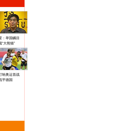
星：举国瞩目
成“大熊猫”
打响奥运首战
战平德国