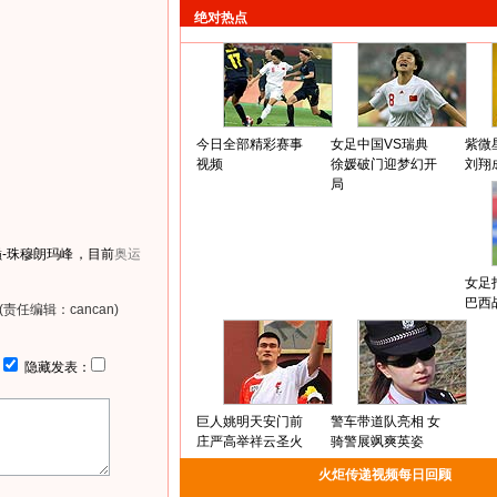
绝对热点
今日全部精彩赛事
女足中国VS瑞典
紫微
视频
徐媛破门迎梦幻开
刘翔
局
-珠穆朗玛峰，目前
奥运
女足
巴西
(责任编辑：cancan)
：
隐藏发表：
巨人姚明天安门前
警车带道队亮相 女
庄严高举祥云圣火
骑警展飒爽英姿
火炬传递视频每日回顾