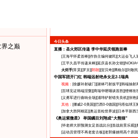
今日头条
世界之巅
直播：圣火郊区传递
李中华延庆领跑首棒
[
王海平怀柔首棒
][
作协主编何健民
][
大运会飞人
[
王平久昌平传递末棒
][
延庆县长孙文锴
][
NOKI
火炬手
[
常昊
][
罗京
][
郎朗
][
贺贝奇
][
腾格尔
][
刘敬民
中国军团开门红 韩端远射绝杀女足
2-1
瑞典
视频：
[
徐媛补射破门
][
谢林巧射扳平
][
韩端抽射
[
百球见证韩端涅槃
][
商瑞华哽咽谈首胜
][
铿锵玫
[
义勇军进行曲响全场
][
浦玮铲射错失良机
][
张艳
其他：
[
挪威2-0美国
][
巴西0-0德国
][
玛塔似球王
[
加拿大胜阿根廷
][
奥运首粒世界波
][
日本平新西
《奥运紫微星》 举国瞩目刘翔成“大熊猫”
[
毕老师大胆预测女足首战比分
][
首战前景乐观
][
[
运动员管理不再老套古板
][
老郭爆姚明高个原因