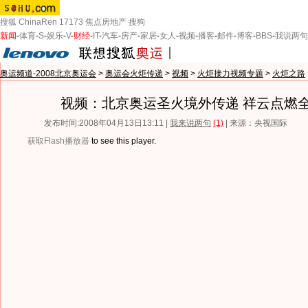
搜狐
ChinaRen
17173
焦点房地产
搜狗
新闻
-
体育
-
S
-
娱乐
-
V
-
财经
-
IT
-
汽车
-
房产
-
家居
-
女人
-
视频
-
播客
-
邮件
-
博客
-
BBS
-
我说两句
奥运频道-2008北京奥运会
>
奥运会火炬传递
>
视频
>
火炬接力视频专题
>
火炬之路
视频：北京奥运圣火境外传递 祥云点燃
发布时间:2008年04月13日13:11 |
我来说两句
(1)
| 来源：央视国际
获取Flash播放器
to see this player.