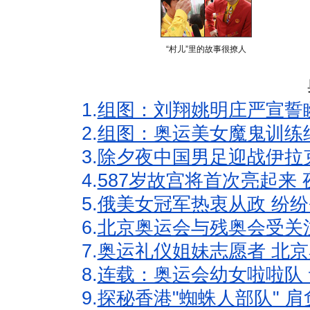
“村儿”里的故事很撩人
1.
组图：刘翔姚明庄严宣誓
2.
组图：奥运美女魔鬼训练
3.
除夕夜中国男足迎战伊拉
4.
587岁故宫将首次亮起来
5.
俄美女冠军热衷从政 纷纷
6.
北京奥运会与残奥会受关
7.
奥运礼仪姐妹志愿者 北京
8.
连载：奥运会幼女啦啦队 
9.
探秘香港"蜘蛛人部队" 肩