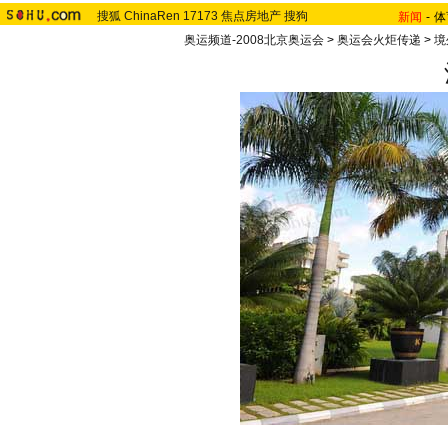
搜狐
ChinaRen
17173
焦点房地产
搜狗
新闻
-
体
奥运频道-2008北京奥运会
>
奥运会火炬传递
>
境