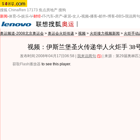
搜狐
ChinaRen
17173
焦点房地产
搜狗
新闻
-
体育
-
S
-
娱乐
-
V
-
财经
-
IT
-
汽车
-
房产
-
家居
-
女人
-
视频
-
播客
-
邮件
-
博客
-
BBS
-
我说两句
奥运频道-2008北京奥运会
>
奥运会火炬传递
>
视频
>
火炬接力视频新闻
>
火炬手动
视频：伊斯兰堡圣火传递华人火炬手 38
发布时间:2008年04月17日06:58 |
我来说两句
(5)
| 来源：第29届奥林
获取Flash播放器
to see this player.