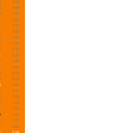
8
3.29
3
4.04
9
4.10
5
4.16
1
4.22
7
4.28
3
5.04
9
5.10
5
5.16
1
5.22
7
5.28
2
6.03
8
6.09
4
6.15
0
6.21
6
6.27
2
7.03
8
7.09
4
7.15
0
7.21
6
7.27
1
8.02
7
8.08