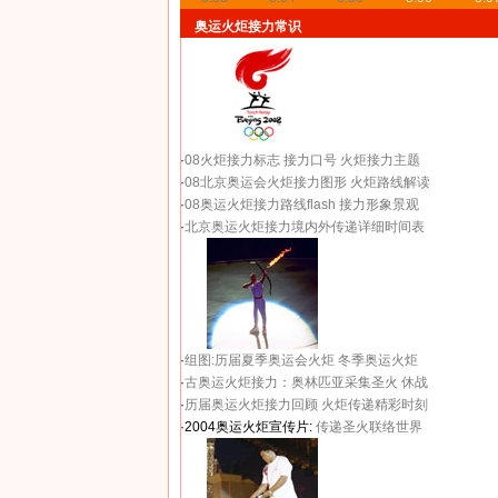
奥运火炬接力常识
·
08火炬接力标志
接力口号
火炬接力主题
·
08北京奥运会火炬接力图形
火炬路线解读
·
08奥运火炬接力路线flash
接力形象景观
·
北京奥运火炬接力境内外传递详细时间表
·
组图:历届夏季奥运会火炬
冬季奥运火炬
·
古奥运火炬接力：奥林匹亚采集圣火 休战
·
历届奥运火炬接力回顾
火炬传递精彩时刻
·2004奥运火炬宣传片:
传递圣火联络世界