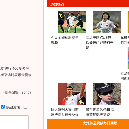
绝对热点
今日全部精彩赛事
女足中国VS瑞典
紫微
视频
徐媛破门迎梦幻开
刘翔
局
进行,400多名华
女足
记者采访时表示最喜欢
巴西
(责任编辑：song)
：
隐藏发表：
巨人姚明天安门前
警车带道队亮相 女
庄严高举祥云圣火
骑警展飒爽英姿
火炬传递视频每日回顾