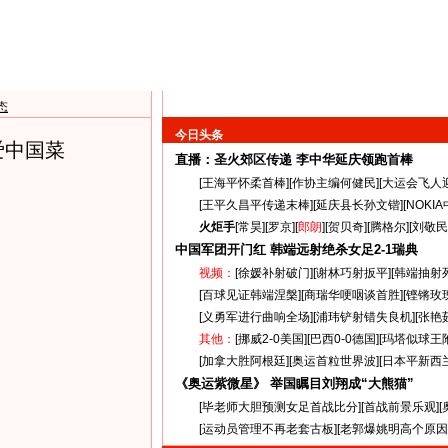
态
今日头条
爱中国菜
直播：圣火郊区传递
李中华延庆领跑首棒
[
王海平怀柔首棒
][
作协主编何健民
][
大运会飞人
[
王平久昌平传递末棒
][
延庆县长孙文锴
][
NOKI
火炬手
[
常昊
][
罗京
][
郎朗
][
贺贝奇
][
腾格尔
][
刘敬民
中国军团开门红 韩端远射绝杀女足
2-1
瑞典
视频：
[
徐媛补射破门
][
谢林巧射扳平
][
韩端抽射
[
百球见证韩端涅槃
][
商瑞华哽咽谈首胜
][
铿锵玫
[
义勇军进行曲响全场
][
浦玮铲射错失良机
][
张艳
其他：
[
挪威2-0美国
][
巴西0-0德国
][
玛塔似球王
[
加拿大胜阿根廷
][
奥运首粒世界波
][
日本平新西
《奥运紫微星》 举国瞩目刘翔成“大熊猫”
[
毕老师大胆预测女足首战比分
][
首战前景乐观
][
[
运动员管理不再老套古板
][
老郭爆姚明高个原因