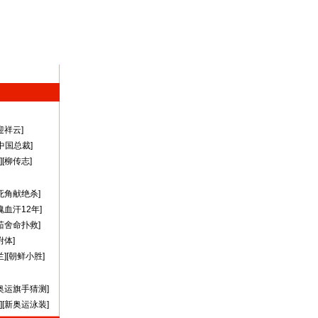
迎祥云
]
A中国总裁
]
][
柳传志
]
死角献绝杀
]
瑰血汗12年
]
茹舍命扑救
]
附体
]
兰
][
朝鲜小胜
]
奥运旗手猜测
]
][
新奥运泳装
]