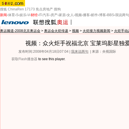
搜狐
ChinaRen
17173
焦点房地产
搜狗
新闻
-
体育
-
S
-
娱乐
-
V
-
财经
-
IT
-
汽车
-
房产
-
家居
-
女人
-
视频
-
播客
-
邮件
-
博客
-
BBS
-
我说两句
奥运频道-2008北京奥运会
>
奥运会火炬传递
>
视频
>
火炬接力视频新闻
>
火炬手动
视频：众火炬手祝福北京 宝莱坞影星独
发布时间:2008年04月18日07:04 |
我来说两句
| 来源：央视国际
获取Flash播放器
to see this player.