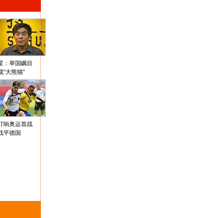
星：举国瞩目
成“大熊猫”
打响奥运首战
战平德国