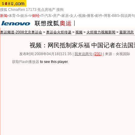
搜狐
ChinaRen
17173
焦点房地产
搜狗
新闻
-
体育
-
S
-
娱乐
-
V
-
财经
-
IT
-
汽车
-
房产
-
家居
-
女人
-
视频
-
播客
-
邮件
-
博客
-
BBS
-
我说两句
奥运频道-2008北京奥运会
>
奥运会火炬传递
>
视频
>
火炬接力视频新闻
>
最新消息
视频：网民抵制家乐福 中国记者在法国
发布时间:2008年04月18日21:35 |
我来说两句
(231)
| 来源：央视国际
获取Flash播放器
to see this player.