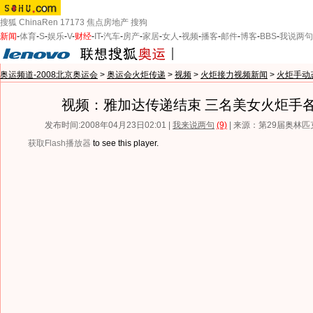
搜狐
ChinaRen
17173
焦点房地产
搜狗
新闻
-
体育
-
S
-
娱乐
-
V
-
财经
-
IT
-
汽车
-
房产
-
家居
-
女人
-
视频
-
播客
-
邮件
-
博客
-
BBS
-
我说两句
奥运频道-2008北京奥运会
>
奥运会火炬传递
>
视频
>
火炬接力视频新闻
>
火炬手动
视频：雅加达传递结束 三名美女火炬手
发布时间:2008年04月23日02:01 |
我来说两句
(9)
| 来源：第29届奥林
获取Flash播放器
to see this player.