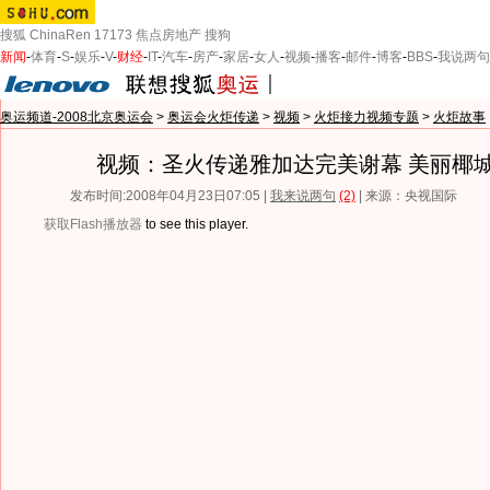
搜狐
ChinaRen
17173
焦点房地产
搜狗
新闻
-
体育
-
S
-
娱乐
-
V
-
财经
-
IT
-
汽车
-
房产
-
家居
-
女人
-
视频
-
播客
-
邮件
-
博客
-
BBS
-
我说两句
奥运频道-2008北京奥运会
>
奥运会火炬传递
>
视频
>
火炬接力视频专题
>
火炬故事
视频：圣火传递雅加达完美谢幕 美丽椰
发布时间:2008年04月23日07:05 |
我来说两句
(2)
| 来源：央视国际
获取Flash播放器
to see this player.