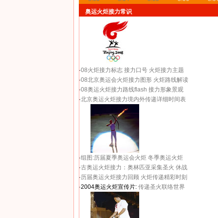
奥运火炬接力常识
·
08火炬接力标志
接力口号
火炬接力主题
·
08北京奥运会火炬接力图形
火炬路线解读
·
08奥运火炬接力路线flash
接力形象景观
·
北京奥运火炬接力境内外传递详细时间表
·
组图:历届夏季奥运会火炬
冬季奥运火炬
·
古奥运火炬接力：奥林匹亚采集圣火 休战
·
历届奥运火炬接力回顾
火炬传递精彩时刻
·2004奥运火炬宣传片:
传递圣火联络世界