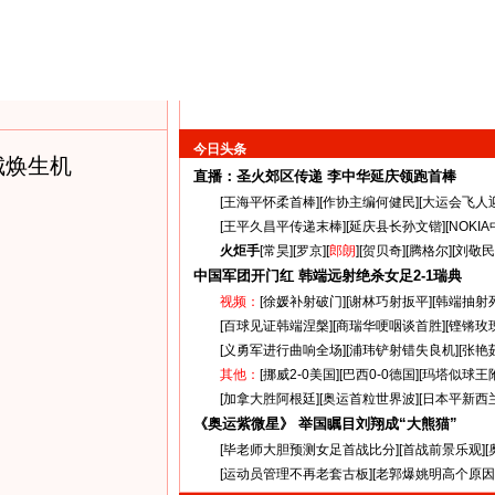
今日头条
城焕生机
直播：圣火郊区传递
李中华延庆领跑首棒
[
王海平怀柔首棒
][
作协主编何健民
][
大运会飞人
[
王平久昌平传递末棒
][
延庆县长孙文锴
][
NOKI
火炬手
[
常昊
][
罗京
][
郎朗
][
贺贝奇
][
腾格尔
][
刘敬民
中国军团开门红 韩端远射绝杀女足
2-1
瑞典
视频：
[
徐媛补射破门
][
谢林巧射扳平
][
韩端抽射
[
百球见证韩端涅槃
][
商瑞华哽咽谈首胜
][
铿锵玫
[
义勇军进行曲响全场
][
浦玮铲射错失良机
][
张艳
其他：
[
挪威2-0美国
][
巴西0-0德国
][
玛塔似球王
[
加拿大胜阿根廷
][
奥运首粒世界波
][
日本平新西
《奥运紫微星》 举国瞩目刘翔成“大熊猫”
[
毕老师大胆预测女足首战比分
][
首战前景乐观
][
[
运动员管理不再老套古板
][
老郭爆姚明高个原因