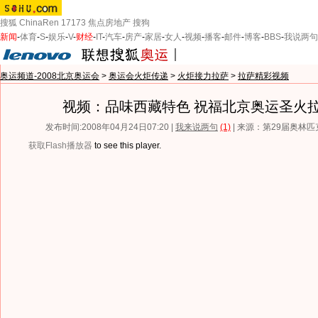
搜狐
ChinaRen
17173
焦点房地产
搜狗
新闻
-
体育
-
S
-
娱乐
-
V
-
财经
-
IT
-
汽车
-
房产
-
家居
-
女人
-
视频
-
播客
-
邮件
-
博客
-
BBS
-
我说两句
奥运频道-2008北京奥运会
>
奥运会火炬传递
>
火炬接力拉萨
>
拉萨精彩视频
视频：品味西藏特色 祝福北京奥运圣火
发布时间:2008年04月24日07:20 |
我来说两句
(1)
| 来源：第29届奥林
获取Flash播放器
to see this player.