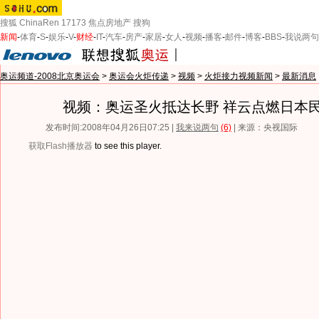
搜狐
ChinaRen
17173
焦点房地产
搜狗
新闻
-
体育
-
S
-
娱乐
-
V
-
财经
-
IT
-
汽车
-
房产
-
家居
-
女人
-
视频
-
播客
-
邮件
-
博客
-
BBS
-
我说两句
奥运频道-2008北京奥运会
>
奥运会火炬传递
>
视频
>
火炬接力视频新闻
>
最新消息
视频：奥运圣火抵达长野 祥云点燃日本
发布时间:2008年04月26日07:25 |
我来说两句
(6)
| 来源：央视国际
获取Flash播放器
to see this player.