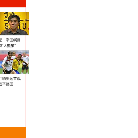
星：举国瞩目
成“大熊猫”
打响奥运首战
战平德国