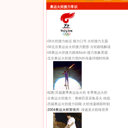
奥运火炬接力常识
·
08火炬接力标志
接力口号
火炬接力主题
·
08北京奥运会火炬接力图形
火炬路线解读
·
08奥运火炬接力路线flash
接力形象景观
·
北京奥运火炬接力境内外传递详细时间表
·
组图:历届夏季奥运会火炬
冬季奥运火炬
·
古奥运火炬接力：奥林匹亚采集圣火 休战
·
历届奥运火炬接力回顾
火炬传递精彩时刻
·2004奥运火炬宣传片:
传递圣火联络世界