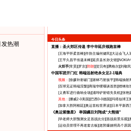
今日头条
引发热潮
直播：圣火郊区传递
李中华延庆领跑首棒
[
王海平怀柔首棒
][
作协主编何健民
][
大运会飞人
[
王平久昌平传递末棒
][
延庆县长孙文锴
][
NOKI
火炬手
[
常昊
][
罗京
][
郎朗
][
贺贝奇
][
腾格尔
][
刘敬民
中国军团开门红 韩端远射绝杀女足
2-1
瑞典
视频：
[
徐媛补射破门
][
谢林巧射扳平
][
韩端抽射
[
百球见证韩端涅槃
][
商瑞华哽咽谈首胜
][
铿锵玫
[
义勇军进行曲响全场
][
浦玮铲射错失良机
][
张艳
其他：
[
挪威2-0美国
][
巴西0-0德国
][
玛塔似球王
[
加拿大胜阿根廷
][
奥运首粒世界波
][
日本平新西
《奥运紫微星》 举国瞩目刘翔成“大熊猫”
[
毕老师大胆预测女足首战比分
][
首战前景乐观
][
[
运动员管理不再老套古板
][
老郭爆姚明高个原因