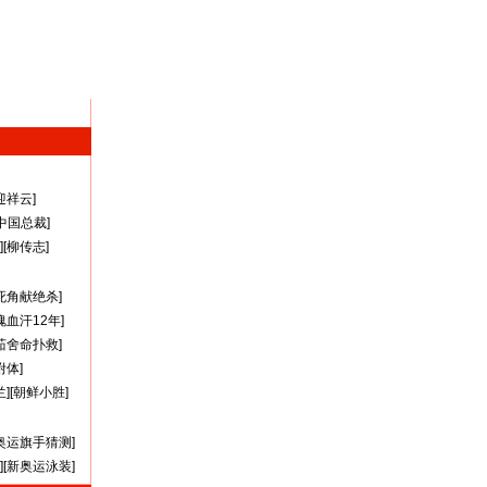
迎祥云
]
A中国总裁
]
][
柳传志
]
死角献绝杀
]
瑰血汗12年
]
茹舍命扑救
]
附体
]
兰
][
朝鲜小胜
]
奥运旗手猜测
]
][
新奥运泳装
]