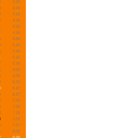
8
3.29
3
4.04
9
4.10
5
4.16
1
4.22
7
4.28
3
5.04
9
5.10
5
5.16
1
5.22
7
5.28
2
6.03
8
6.09
4
6.15
0
6.21
6
6.27
2
7.03
8
7.09
4
7.15
0
7.21
6
7.27
1
8.02
7
8.08