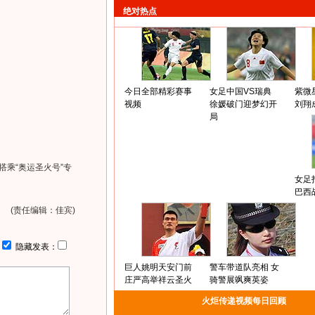
绝对热点
今日全部精彩赛事
女足中国VS瑞典
紫微
视频
徐媛破门迎梦幻开
刘翔
局
搭乘“奥运圣火号”专
女足
巴西
(责任编辑：佳宾)
：
隐藏发表：
巨人姚明天安门前
警车带道队亮相 女
庄严高举祥云圣火
骑警展飒爽英姿
火炬传递视频每日回顾