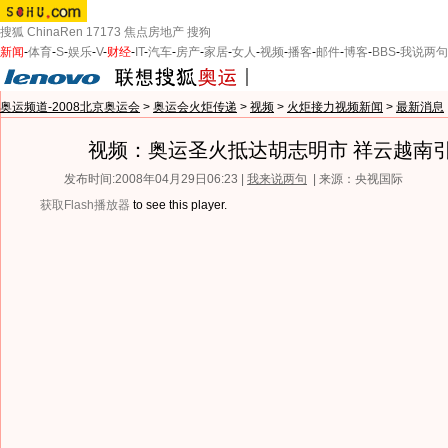
搜狐
ChinaRen
17173
焦点房地产
搜狗
新闻
-
体育
-
S
-
娱乐
-
V
-
财经
-
IT
-
汽车
-
房产
-
家居
-
女人
-
视频
-
播客
-
邮件
-
博客
-
BBS
-
我说两句
奥运频道-2008北京奥运会
>
奥运会火炬传递
>
视频
>
火炬接力视频新闻
>
最新消息
视频：奥运圣火抵达胡志明市 祥云越南
发布时间:2008年04月29日06:23 |
我来说两句
| 来源：央视国际
获取Flash播放器
to see this player.