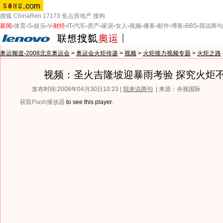
搜狐
ChinaRen
17173
焦点房地产
搜狗
新闻
-
体育
-
S
-
娱乐
-
V
-
财经
-
IT
-
汽车
-
房产
-
家居
-
女人
-
视频
-
播客
-
邮件
-
博客
-
BBS
-
我说两句
奥运频道-2008北京奥运会
>
奥运会火炬传递
>
视频
>
火炬接力视频专题
>
火炬之路
视频：圣火吉隆坡迎暴雨考验 探究火炬
发布时间:2008年04月30日10:23 |
我来说两句
| 来源：央视国际
获取Flash播放器
to see this player.