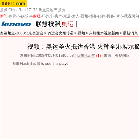
搜狐
ChinaRen
17173
焦点房地产
搜狗
新闻
-
体育
-
S
-
娱乐
-
V
-
财经
-
IT
-
汽车
-
房产
-
家居
-
女人
-
视频
-
播客
-
邮件
-
博客
-
BBS
-
我说两句
奥运频道-2008北京奥运会
>
奥运会火炬传递
>
视频
>
火炬接力视频新闻
>
最新消息
视频：奥运圣火抵达香港 火种全港展示
发布时间:2008年05月01日05:58 |
我来说两句
(1)
| 来源：央视国际
获取Flash播放器
to see this player.