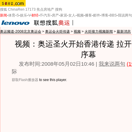
搜狐
ChinaRen
17173
焦点房地产
搜狗
新闻
-
体育
-
S
-
娱乐
-
V
-
财经
-
IT
-
汽车
-
房产
-
家居
-
女人
-
视频
-
播客
-
邮件
-
博客
-
BBS
-
我说两句
奥运频道-2008北京奥运会
>
奥运会火炬传递
>
视频
>
火炬接力视频新闻
>
最新消息
视频：奥运圣火开始香港传递 拉
序幕
发布时间:2008年05月02日10:46 |
我来说两句
(1
际
获取Flash播放器
to see this player.