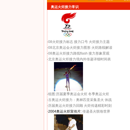
奥运火炬接力常识
·
08火炬接力标志
接力口号
火炬接力主题
·
08北京奥运会火炬接力图形
火炬路线解读
·
08奥运火炬接力路线flash
接力形象景观
·
北京奥运火炬接力境内外传递详细时间表
·
组图:历届夏季奥运会火炬
冬季奥运火炬
·
古奥运火炬接力：奥林匹亚采集圣火 休战
·
历届奥运火炬接力回顾
火炬传递精彩时刻
·2004奥运火炬宣传片:
传递圣火联络世界