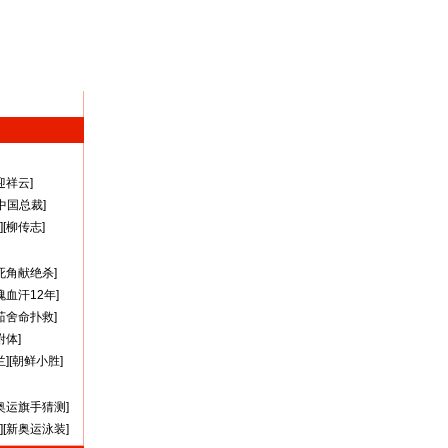
迎祥云
]
A中国总裁
]
][
柳传志
]
死角献绝杀
]
瑰血汗12年
]
茹舍命扑救
]
附体
]
兰
][
朝鲜小胜
]
奥运旗手猜测
]
][
新奥运泳装
]