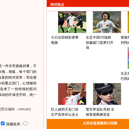
绝对热点
今日全部精彩赛事
女足中国VS瑞典
紫微
视频
徐媛破门迎梦幻开
刘翔
局
是一件非常困难的事，不
央视，搜狐，每个部门的
女足
饭菜的绝对营养；而在搜
巴西
作的重点部门，心情愉快
送来了一份特殊的慰问
移动的环保洗手间，统一
(责任编辑：cancan)
巨人姚明天安门前
警车带道队亮相 女
庄严高举祥云圣火
骑警展飒爽英姿
火炬传递视频每日回顾
：
隐藏发表：