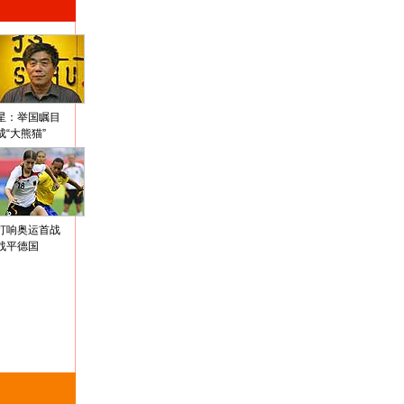
星：举国瞩目
成“大熊猫”
打响奥运首战
战平德国