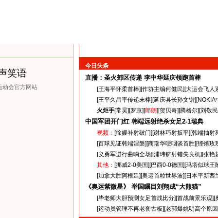
今日头条
声笑语
直播：圣火郊区传递
李中华延庆领跑首棒
克运动会官方网站
[
王海平怀柔首棒
][
作协主编何健民
][
大运会飞人
[
王平久昌平传递末棒
][
延庆县长孙文锴
][
NOKI
火炬手
[
常昊
][
罗京
][
郎朗
][
贺贝奇
][
腾格尔
][
刘敬民
中国军团开门红 韩端远射绝杀女足
2-1
瑞典
视频：
[
徐媛补射破门
][
谢林巧射扳平
][
韩端抽射
[
百球见证韩端涅槃
][
商瑞华哽咽谈首胜
][
铿锵玫
[
义勇军进行曲响全场
][
浦玮铲射错失良机
][
张艳
其他：
[
挪威2-0美国
][
巴西0-0德国
][
玛塔似球王
[
加拿大胜阿根廷
][
奥运首粒世界波
][
日本平新西
《奥运紫微星》 举国瞩目刘翔成“大熊猫”
[
毕老师大胆预测女足首战比分
][
首战前景乐观
][
[
运动员管理不再老套古板
][
老郭爆姚明高个原因