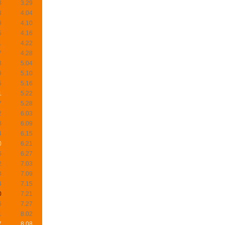
8
3.29
3
4.04
9
4.10
5
4.16
1
4.22
7
4.28
3
5.04
9
5.10
5
5.16
1
5.22
7
5.28
2
6.03
8
6.09
4
6.15
0
6.21
6
6.27
2
7.03
8
7.09
4
7.15
0
7.21
6
7.27
1
8.02
7
8.08