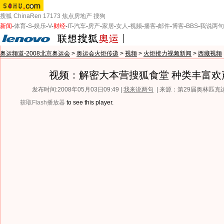
搜狐
ChinaRen
17173
焦点房地产
搜狗
新闻
-
体育
-
S
-
娱乐
-
V
-
财经
-
IT
-
汽车
-
房产
-
家居
-
女人
-
视频
-
播客
-
邮件
-
博客
-
BBS
-
我说两句
奥运频道-2008北京奥运会
>
奥运会火炬传递
>
视频
>
火炬接力视频新闻
>
西藏视频
视频：解密大本营搜狐食堂 种类丰富欢
发布时间:2008年05月03日09:49 |
我来说两句
| 来源：第29届奥林匹
获取Flash播放器
to see this player.