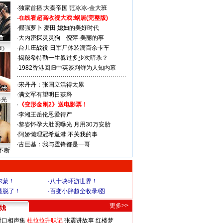
·
独家首播:大秦帝国
范冰冰-金大班
·
在线看超高收视大戏:
蜗居(完整版)
·
倔强萝卜
麦田
媳妇的美好时代
·
大内密探灵灵狗
倪萍-美丽的事
·
台儿庄战役 日军尸体装满百余卡车
声》
·
揭秘希特勒一生躲过多少次暗杀？
·
1982香港回归中英谈判鲜为人知内幕
·
宋丹丹：张国立活得太累
·
满文军有望明日获释
曝光
·
《变形金刚2》送电影票！
·
李湘王岳伦恩爱待产
·
黎姿怀孕大肚照曝光 月用30万安胎
·
阿娇懒理冠希返港:不关我的事
·
古巨基：我与霆锋都是一哥
不断
尔蒙！
·
八十块环游世界！
是脱了！
·
百变小胖超全收录/图
更多>>
对口相声集
杜拉拉升职记
张震讲故事
红楼梦