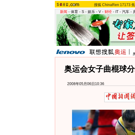
搜狐
ChinaRen
17173
焦
新闻
-
体育
-
S
-
娱乐
-
V
-
财经
-
IT
-
汽车
-
奥运会女子曲棍球分
2008年05月06日10:36