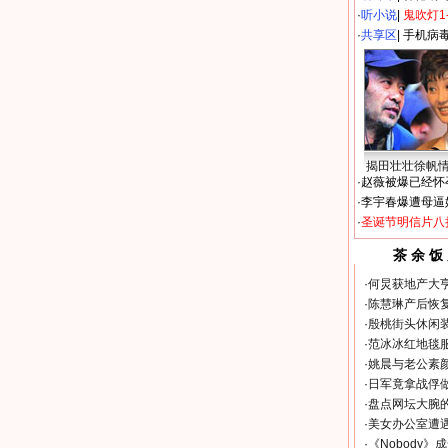
·
听小说
|
鬼吹灯1
·
共享区
|
手机病
揭田壮壮徐帆
·
赵薇被爆已经怀
·
李宇春爆遭母逼
·
圣诞节明信片八
茶 余 饭
·
何炅获地产大亨
·
陈慧琳产后恢复
·
殷桃街头休闲装
·
范冰冰红地毯
·
姚晨与老公素
·
日军竟拿战俘
·
盘点网坛大腕
·
美女办公室遭
·
《Nobody》