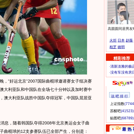
高圆圆同居男友
火炬
日本
赵薇
柏芝
姚明
精彩推荐
·
清新淡雅的极
·
没有车没有房
“好运北京“2007国际曲棍球邀请赛女子组决赛
澳大利亚队和中国队在全场七十分钟以及加时赛中
说 吧 排 行
，澳大利亚队战胜中国队夺得冠军，中国队屈居亚
上证指数
(7744
苏醒吧
(41523)
贴图吧
(68789)
息，随着韩国队夺得2008年北京奥运会女子曲
最 热 
子曲棍球的12支参赛队伍已全部产生，分别是：