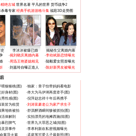
-精绝古城
世界名著
平凡的世界
货币战争2
毒杀毒专家
经典手机游游格斗集
福彩3D走势图
情史
李冰冰被爆已婚
揭秘生父离婚内幕
孕
·
揭刘晓庆离婚内幕
·
李幼斌新恋情曝光
婚
·
周迅王艳婆媳相见
·
陆毅爱女照首曝光
折
·
刘嘉玲自曝正造人
·
陈好新男友被曝光
 后
更多>>
喂猕猴桃(图)
·
独家：章子怡带妈妈看电影
好身材(图)
·
佟大为马伊琍再度牵手(图)
秀性感(图)
·
倪萍赵忠祥十年后再携手
服装皆为租赁
·
刘涛富豪老公为家产求生子
颜乘地铁被拍
·
舒淇醉酒瞬间惨被抓拍(图)
做活体解剖
·
实拍漂亮的地摊西施(组图)
的暴烈脾气
·
世界九大罪恶之城(组图)
遇灵异事件
·
李孝利新欢私密视频曝光
成命案导火索
·
孟庭苇可爱儿子最新照(图)