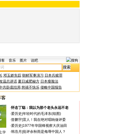
博客
音乐
图片
说吧
长
邓玉娇失踪
朝鲜军事演习
日本兵赎罪
改温总讲话
夏日减肥秘方
日本瘦脸法
中共卧底结局
慈禧不快乐
侵略中国报告
更多>>
·
怀念丁聪：我以为那个老头永远不老
·
爱历史
|
年轻时代的毛泽东(组图)
·
曾鹏宇
|
雷人！我在绝对唱响做评委
·
爱历史
|
1977年华国锋视察大庆油田
·
韩浩月
|
批评余秋雨是侮辱中国人？
上学