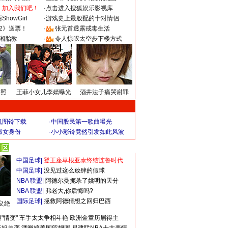
：加入我们吧！
·
点击进入搜狐娱乐影视库
howGirl
·
游戏史上最般配的十对情侣
2》送票！
·
张元首透露戒毒生活
湘胎教
·
令人惊叹太空步下楼方式
密照
王菲小女儿李嫣曝光
酒井法子痛哭谢罪
机图铃下载
·
中国股民第一歌曲曝光
淑女身份
·
小小彩铃竟然引发如此风波
更多>>
中国足球
|
登王座草根亚泰终结连鲁时代
中国足球
|
没见过这么放肆的假球
NBA 联盟
|
阿德尔曼扼杀了姚明的天分
NBA 联盟
|
弗老大,你后悔吗?
国际足球
|
拯救阿德猜想之回归巴西
义绝
"情变"
车手太太争相斗艳
欧洲金童历届得主