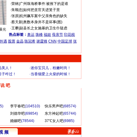
·
荣林
|
广州珠海桥事件:被推下的是谁
·
朱顺忠
|
如何把贪官关进笼子里
·
张原
|
杭州飙车案中父亲角色的缺失
·
蔡天新
|
奥数本身并不是坏事(图)
·
王攀
|
副县长之女施暴的卫生巾疑虑
曝光
热点标签：
奥运
珠峰
福娃
母亲节
印花税
外遇
股票
金晶
陈冠希
谢霆锋
CNN
中国足球
张
品美人！
·
迷你宝贝儿，粉嫩时尚！
日子咋过！
·
当香烟爱上火柴的时候！
说 吧
更多>>
5)
李宇春吧
(104510)
快乐男声吧
(68574)
刘德华吧
(69854)
东方神起吧
(65744)
婚姻吧
(78544)
37℃女人吧
(6985)
视 频
更多>>