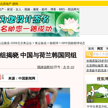
点房地产
搜狗
房产
-
家居
-
女人
-
视频
-
播客
-
邮件
-
博客
-
BBS
-
我说两句
奥运频道-2008北京奥运会
>
奥运备战
>
曲棍球
>
08中国曲棍球动态
新闻
网页
组揭晓 中国与荷兰韩国同组
央视质疑29岁市
石首网站被黑
篡
[
我来说两句
] [字号：
大
中
小
]
宋美龄牛奶洗澡
来源：中国新闻网
中学生乘直升机