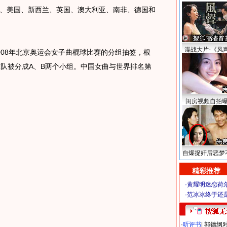
、美国、新西兰、英国、澳大利亚、南非、德国和
谍战大片-《风
08年北京奥运会女子曲棍球比赛的分组抽签，根
球队被分成A、B两个小组。中国女曲与世界排名第
闺房视频自拍
自爆捉奸后恶梦
精彩推荐
·
黄耀明迷恋荷
·
范冰冰终于还
·
听评书
|
郭德纲