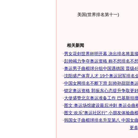
美国(世界排名第十一)
相关新闻
·
男女花剑世界杯明开幕 决出排名将直接带
·
彭帅竭力争夺奥运资格 称不想排名不想继
·
奥运男子曲棍球分组中国遇德国 晋级4
·
沈阳盛产体育人才 19个奥运冠军排名
·
中国女网排名不断下滑 彭帅孙甜甜奥运资
·
锁定奥运资格 郭振东心态提升争取更好排
·
大使盛赞北京奥运准备工作 巴基斯坦擅长
·
图文:奥运场馆建设最后冲刺 奥运会曲
·
图文:欢乐"奥运社区行" 小朋友体验曲
·
韩国女子曲棍球排名升至第八 中国女曲排
更