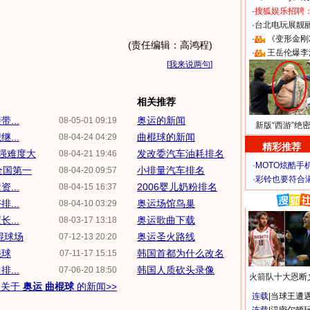
·
搜狐娱乐招聘
·
台北电玩展靓丽S
·
《变形金刚
(责任编辑：高鸿程)
·
王岳伦爆李
[
我来说两句
]
相关推荐
...
奥运的新闻
08-05-01 09:19
新版“西游”绝
...
曲棍球的新闻
08-04-24 04:29
精彩推荐
强难度大
发改委汽车油耗排名
08-04-21 19:46
·
MOTO炫酷手
全国第一
小排量汽车排名
08-04-20 09:57
·
彩铃也要符合
...
2006婴儿奶粉排名
08-04-15 16:37
...
奥运场馆鸟巢
08-04-10 03:29
...
奥运歌曲下载
08-03-17 13:18
棍球场
奥运圣火路线
07-12-13 20:20
棍球
韩国首都为什么改名
07-11-17 15:15
...
韩国人质砍头录像
07-06-20 18:50
火箭队十大恩断
多关于
奥运 曲棍球
的新闻>>
连载
|
当球王遭遇