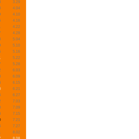
8
3.29
3
4.04
9
4.10
5
4.16
1
4.22
7
4.28
3
5.04
9
5.10
5
5.16
1
5.22
7
5.28
2
6.03
8
6.09
4
6.15
0
6.21
6
6.27
2
7.03
8
7.09
4
7.15
0
7.21
6
7.27
1
8.02
7
8.08