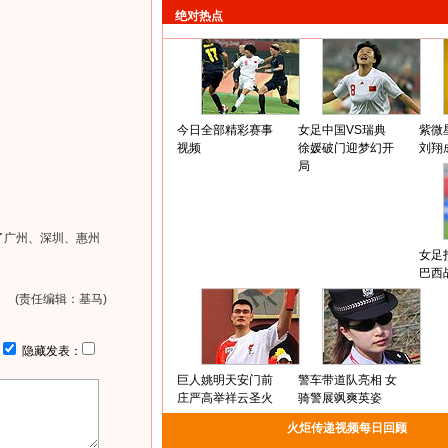
绝对热点
今日全部精彩赛事
女足中国VS瑞典
紫微
视频
徐媛破门迎梦幻开
刘翔
局
了广州、深圳、惠州
女足
巴西
(责任编辑：基马)
：
隐藏发表：
巨人姚明天安门前
警车带道队亮相 女
庄严高举祥云圣火
骑警展飒爽英姿
火炬传递视频每日回顾