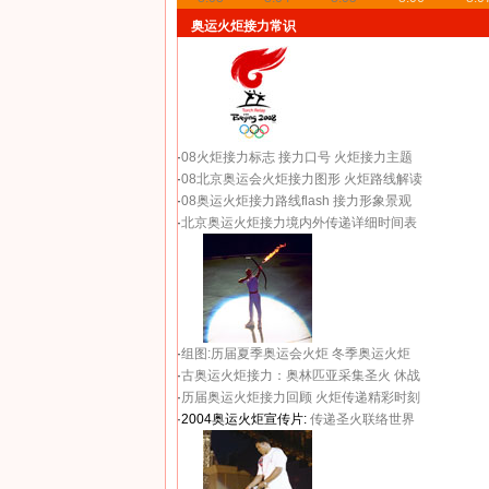
奥运火炬接力常识
·
08火炬接力标志
接力口号
火炬接力主题
·
08北京奥运会火炬接力图形
火炬路线解读
·
08奥运火炬接力路线flash
接力形象景观
·
北京奥运火炬接力境内外传递详细时间表
·
组图:历届夏季奥运会火炬
冬季奥运火炬
·
古奥运火炬接力：奥林匹亚采集圣火 休战
·
历届奥运火炬接力回顾
火炬传递精彩时刻
·2004奥运火炬宣传片:
传递圣火联络世界