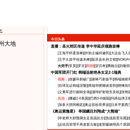
态
今日头条
州大地
直播：圣火郊区传递
李中华延庆领跑首棒
[
王海平怀柔首棒
][
作协主编何健民
][
大运会飞人
[
王平久昌平传递末棒
][
延庆县长孙文锴
][
NOKI
火炬手
[
常昊
][
罗京
][
郎朗
][
贺贝奇
][
腾格尔
][
刘敬民
中国军团开门红 韩端远射绝杀女足
2-1
瑞典
视频：
[
徐媛补射破门
][
谢林巧射扳平
][
韩端抽射
[
百球见证韩端涅槃
][
商瑞华哽咽谈首胜
][
铿锵玫
[
义勇军进行曲响全场
][
浦玮铲射错失良机
][
张艳
其他：
[
挪威2-0美国
][
巴西0-0德国
][
玛塔似球王
[
加拿大胜阿根廷
][
奥运首粒世界波
][
日本平新西
《奥运紫微星》 举国瞩目刘翔成“大熊猫”
[
毕老师大胆预测女足首战比分
][
首战前景乐观
][
[
运动员管理不再老套古板
][
老郭爆姚明高个原因