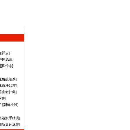
迎祥云
]
A中国总裁
]
][
柳传志
]
死角献绝杀
]
瑰血汗12年
]
茹舍命扑救
]
附体
]
兰
][
朝鲜小胜
]
奥运旗手猜测
]
][
新奥运泳装
]