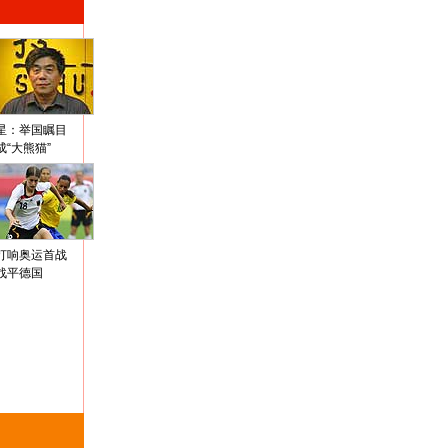
星：举国瞩目
成“大熊猫”
打响奥运首战
战平德国