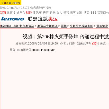
搜狐
ChinaRen
17173
焦点房地产
搜狗
新闻
-
体育
-
S
-
娱乐
-
V
-
财经
-
IT
-
汽车
-
房产
-
家居
-
女人
-
视频
-
播客
-
邮件
-
博客
-
BBS
-
我说两句
奥运频道-2008北京奥运会
>
奥运会火炬传递
>
视频
>
火炬接力视频新闻
>
最新消息
视频：第206棒火炬手陈坤 传递过程中
发布时间:2008年05月07日19:50 | 作者：刘涛 |
我来说两句
(36)
| 来源
获取Flash播放器
to see this player.