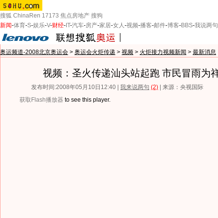
搜狐
ChinaRen
17173
焦点房地产
搜狗
新闻
-
体育
-
S
-
娱乐
-
V
-
财经
-
IT
-
汽车
-
房产
-
家居
-
女人
-
视频
-
播客
-
邮件
-
博客
-
BBS
-
我说两句
奥运频道-2008北京奥运会
>
奥运会火炬传递
>
视频
>
火炬接力视频新闻
>
最新消息
视频：圣火传递汕头站起跑 市民冒雨为
发布时间:2008年05月10日12:40 |
我来说两句
(2)
| 来源：央视国际
获取Flash播放器
to see this player.