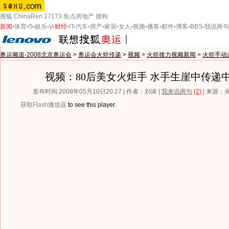
搜狐
ChinaRen
17173
焦点房地产
搜狗
新闻
-
体育
-
S
-
娱乐
-
V
-
财经
-
IT
-
汽车
-
房产
-
家居
-
女人
-
视频
-
播客
-
邮件
-
博客
-
BBS
-
我说两句
奥运频道-2008北京奥运会
>
奥运会火炬传递
>
视频
>
火炬接力视频新闻
>
火炬手动
视频：80后美女火炬手 水手生崖中传递
发布时间:2008年05月10日20:27 | 作者：刘涛 |
我来说两句
(2)
| 来源：
获取Flash播放器
to see this player.