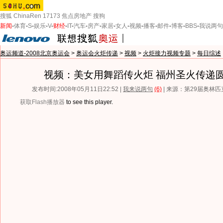
搜狐
ChinaRen
17173
焦点房地产
搜狗
新闻
-
体育
-
S
-
娱乐
-
V
-
财经
-
IT
-
汽车
-
房产
-
家居
-
女人
-
视频
-
播客
-
邮件
-
博客
-
BBS
-
我说两句
奥运频道-2008北京奥运会
>
奥运会火炬传递
>
视频
>
火炬接力视频专题
>
每日综述
视频：美女用舞蹈传火炬 福州圣火传递
发布时间:2008年05月11日22:52 |
我来说两句
(6)
| 来源：第29届奥林
获取Flash播放器
to see this player.