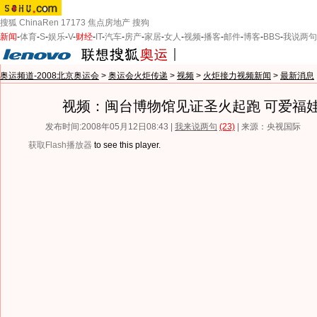
搜狐
ChinaRen
17173
焦点房地产
搜狗
新闻
-
体育
-
S
-
娱乐
-
V
-
财经
-
IT
-
汽车
-
房产
-
家居
-
女人
-
视频
-
播客
-
邮件
-
博客
-
BBS
-
我说两句
奥运频道-2008北京奥运会
>
奥运会火炬传递
>
视频
>
火炬接力视频新闻
>
最新消息
视频：闽台博物馆见证圣火起跑 可爱福
发布时间:2008年05月12日08:43 |
我来说两句
(23)
| 来源：央视国际
获取Flash播放器
to see this player.