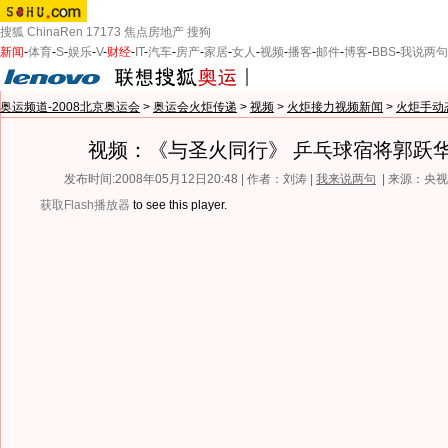
搜狐
ChinaRen
17173
焦点房地产
搜狗
新闻
-
体育
-
S
-
娱乐
-
V
-
财经
-
IT
-
汽车
-
房产
-
家居
-
女人
-
视频
-
播客
-
邮件
-
博客
-
BBS
-
我说两句
奥运频道-2008北京奥运会
>
奥运会火炬传递
>
视频
>
火炬接力视频新闻
>
火炬手动
视频：《与圣火同行》 乒乓球宿将郭跃
发布时间:2008年05月12日20:48 | 作者：刘涛 |
我来说两句
| 来源：央
获取Flash播放器
to see this player.