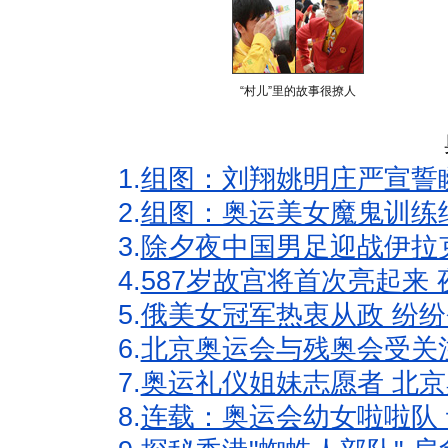
“村儿”里的故事很撩人
1.
组图：刘翔姚明庄严宣誓
2.
组图：奥运美女魔鬼训练
3.
除夕夜中国男足迎战伊拉
4.
587岁故宫将首次亮起来
5.
俄美女冠军热衷从政 纷纷
6.
北京奥运会与残奥会受关
7.
奥运礼仪姐妹志愿者 北京
8.
连载：奥运会幼女啦啦队 