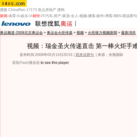
搜狐
ChinaRen
17173
焦点房地产
搜狗
新闻
-
体育
-
S
-
娱乐
-
V
-
财经
-
IT
-
汽车
-
房产
-
家居
-
女人
-
视频
-
播客
-
邮件
-
博客
-
BBS
-
我说两句
奥运频道-2008北京奥运会
>
奥运会火炬传递
>
视频
>
火炬接力视频新闻
>
最新消息
视频：瑞金圣火传递直击 第一棒火炬手
发布时间:2008年05月14日20:01 |
我来说两句
| 来源：央视国际
获取Flash播放器
to see this player.