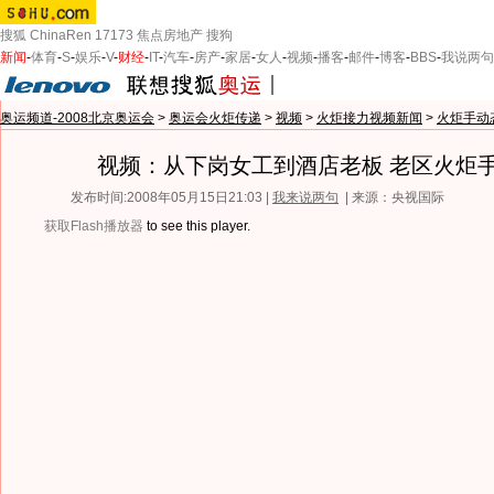
搜狐
ChinaRen
17173
焦点房地产
搜狗
新闻
-
体育
-
S
-
娱乐
-
V
-
财经
-
IT
-
汽车
-
房产
-
家居
-
女人
-
视频
-
播客
-
邮件
-
博客
-
BBS
-
我说两句
奥运频道-2008北京奥运会
>
奥运会火炬传递
>
视频
>
火炬接力视频新闻
>
火炬手动
视频：从下岗女工到酒店老板 老区火炬
发布时间:2008年05月15日21:03 |
我来说两句
| 来源：央视国际
获取Flash播放器
to see this player.