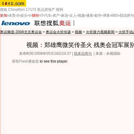
搜狐
ChinaRen
17173
焦点房地产
搜狗
新闻
-
体育
-
S
-
娱乐
-
V
-
财经
-
IT
-
汽车
-
房产
-
家居
-
女人
-
视频
-
播客
-
邮件
-
博客
-
BBS
-
我说两句
奥运频道-2008北京奥运会
>
奥运会火炬传递
>
视频
>
火炬接力视频新闻
>
火炬手动
视频：郑雄鹰微笑传圣火 残奥会冠军展
发布时间:2008年05月18日10:27 |
我来说两句
| 来源：央视国际
获取Flash播放器
to see this player.