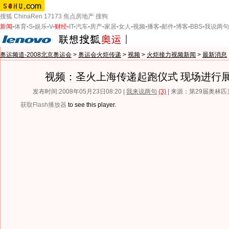
搜狐
ChinaRen
17173
焦点房地产
搜狗
新闻
-
体育
-
S
-
娱乐
-
V
-
财经
-
IT
-
汽车
-
房产
-
家居
-
女人
-
视频
-
播客
-
邮件
-
博客
-
BBS
-
我说两句
奥运频道-2008北京奥运会
>
奥运会火炬传递
>
视频
>
火炬接力视频新闻
>
最新消息
视频：圣火上海传递起跑仪式 现场进行
发布时间:2008年05月23日08:20 |
我来说两句
(3)
| 来源：第29届奥林
获取Flash播放器
to see this player.