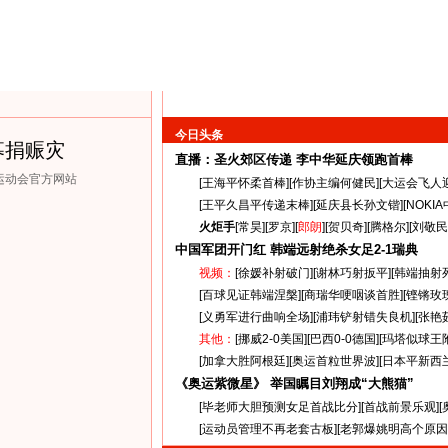
今日头条
募捐赈灾
直播：圣火郊区传递
李中华延庆领跑首棒
克运动会官方网站
[
王海平怀柔首棒
][
作协主编何健民
][
大运会飞人
[
王平久昌平传递末棒
][
延庆县长孙文锴
][
NOKI
火炬手
[
常昊
][
罗京
][
郎朗
][
贺贝奇
][
腾格尔
][
刘敬民
中国军团开门红 韩端远射绝杀女足
2-1
瑞典
视频：
[
徐媛补射破门
][
谢林巧射扳平
][
韩端抽射
[
百球见证韩端涅槃
][
商瑞华哽咽谈首胜
][
铿锵玫
[
义勇军进行曲响全场
][
浦玮铲射错失良机
][
张艳
其他：
[
挪威2-0美国
][
巴西0-0德国
][
玛塔似球王
[
加拿大胜阿根廷
][
奥运首粒世界波
][
日本平新西
《奥运紫微星》 举国瞩目刘翔成“大熊猫”
[
毕老师大胆预测女足首战比分
][
首战前景乐观
][
[
运动员管理不再老套古板
][
老郭爆姚明高个原因