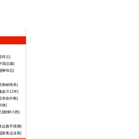
迎祥云
]
A中国总裁
]
][
柳传志
]
死角献绝杀
]
瑰血汗12年
]
茹舍命扑救
]
附体
]
兰
][
朝鲜小胜
]
奥运旗手猜测
]
][
新奥运泳装
]