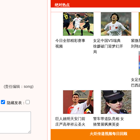
绝对热点
今日全部精彩赛事
女足中国VS瑞典
紫微
视频
徐媛破门迎梦幻开
刘翔
局
女足
巴西
(责任编辑：song)
：
隐藏发表：
巨人姚明天安门前
警车带道队亮相 女
庄严高举祥云圣火
骑警展飒爽英姿
火炬传递视频每日回顾