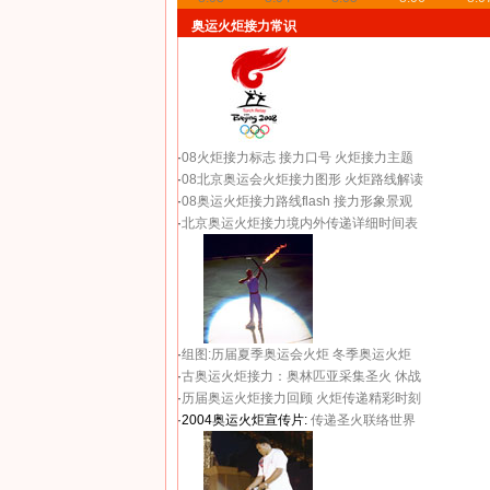
奥运火炬接力常识
·
08火炬接力标志
接力口号
火炬接力主题
·
08北京奥运会火炬接力图形
火炬路线解读
·
08奥运火炬接力路线flash
接力形象景观
·
北京奥运火炬接力境内外传递详细时间表
·
组图:历届夏季奥运会火炬
冬季奥运火炬
·
古奥运火炬接力：奥林匹亚采集圣火 休战
·
历届奥运火炬接力回顾
火炬传递精彩时刻
·2004奥运火炬宣传片:
传递圣火联络世界