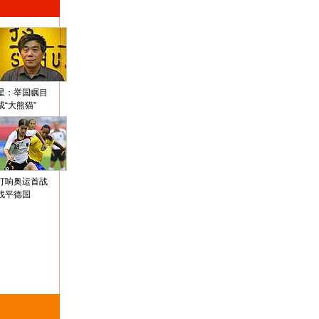
星：举国瞩目
成“大熊猫”
打响奥运首战
战平德国