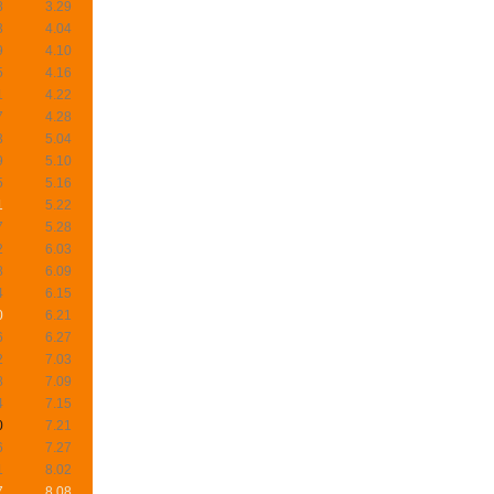
8
3.29
3
4.04
9
4.10
5
4.16
1
4.22
7
4.28
3
5.04
9
5.10
5
5.16
1
5.22
7
5.28
2
6.03
8
6.09
4
6.15
0
6.21
6
6.27
2
7.03
8
7.09
4
7.15
0
7.21
6
7.27
1
8.02
7
8.08