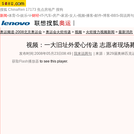
搜狐
ChinaRen
17173
焦点房地产
搜狗
新闻
-
体育
-
S
-
娱乐
-
V
-
财经
-
IT
-
汽车
-
房产
-
家居
-
女人
-
视频
-
播客
-
邮件
-
博客
-
BBS
-
我说两句
奥运频道-2008北京奥运会
>
奥运会火炬传递
>
视频
>
火炬接力视频新闻
>
最新消息
视频：一大旧址外爱心传递 志愿者现场
发布时间:2008年05月23日08:49 |
我来说两句
| 来源：第29届奥林匹
获取Flash播放器
to see this player.