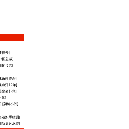
迎祥云
]
A中国总裁
]
][
柳传志
]
死角献绝杀
]
瑰血汗12年
]
茹舍命扑救
]
附体
]
兰
][
朝鲜小胜
]
奥运旗手猜测
]
][
新奥运泳装
]