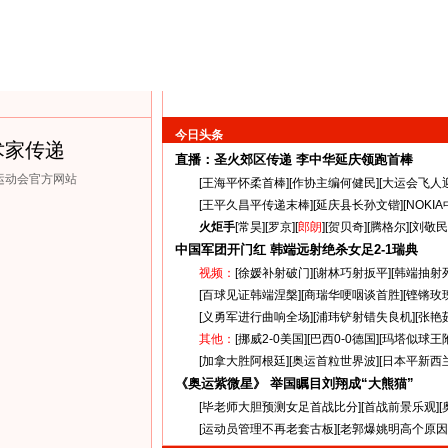
今日头条
术家传递
直播：圣火郊区传递
李中华延庆领跑首棒
克运动会官方网站
[
王海平怀柔首棒
][
作协主编何健民
][
大运会飞人
[
王平久昌平传递末棒
][
延庆县长孙文锴
][
NOKI
火炬手
[
常昊
][
罗京
][
郎朗
][
贺贝奇
][
腾格尔
][
刘敬民
中国军团开门红 韩端远射绝杀女足
2-1
瑞典
视频：
[
徐媛补射破门
][
谢林巧射扳平
][
韩端抽射
[
百球见证韩端涅槃
][
商瑞华哽咽谈首胜
][
铿锵玫
[
义勇军进行曲响全场
][
浦玮铲射错失良机
][
张艳
其他：
[
挪威2-0美国
][
巴西0-0德国
][
玛塔似球王
[
加拿大胜阿根廷
][
奥运首粒世界波
][
日本平新西
《奥运紫微星》 举国瞩目刘翔成“大熊猫”
[
毕老师大胆预测女足首战比分
][
首战前景乐观
][
[
运动员管理不再老套古板
][
老郭爆姚明高个原因