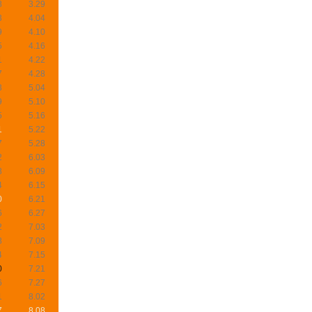
8
3.29
3
4.04
9
4.10
5
4.16
1
4.22
7
4.28
3
5.04
9
5.10
5
5.16
1
5.22
7
5.28
2
6.03
8
6.09
4
6.15
0
6.21
6
6.27
2
7.03
8
7.09
4
7.15
0
7.21
6
7.27
1
8.02
7
8.08