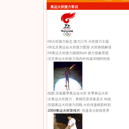
奥运火炬接力常识
·
08火炬接力标志
接力口号
火炬接力主题
·
08北京奥运会火炬接力图形
火炬路线解读
·
08奥运火炬接力路线flash
接力形象景观
·
北京奥运火炬接力境内外传递详细时间表
·
组图:历届夏季奥运会火炬
冬季奥运火炬
·
古奥运火炬接力：奥林匹亚采集圣火 休战
·
历届奥运火炬接力回顾
火炬传递精彩时刻
·2004奥运火炬宣传片:
传递圣火联络世界