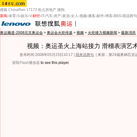
搜狐
ChinaRen
17173
焦点房地产
搜狗
新闻
-
体育
-
S
-
娱乐
-
V
-
财经
-
IT
-
汽车
-
房产
-
家居
-
女人
-
视频
-
播客
-
邮件
-
博客
-
BBS
-
我说两句
奥运频道-2008北京奥运会
>
奥运会火炬传递
>
视频
>
火炬接力视频新闻
>
最新消息
视频：奥运圣火上海站接力 滑稽表演艺
发布时间:2008年05月23日10:17 |
我来说两句
| 来源：第29届奥林匹
获取Flash播放器
to see this player.