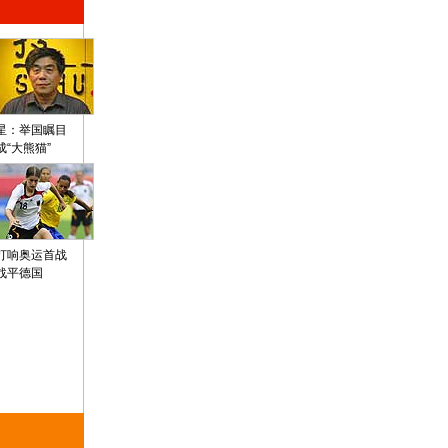
星：举国瞩目
成“大熊猫”
打响奥运首战
战平德国