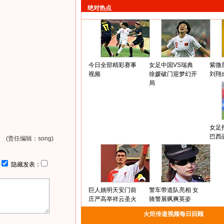
绝对热点
今日全部精彩赛事
女足中国VS瑞典
紫微
视频
徐媛破门迎梦幻开
刘翔
局
女足
巴西
(责任编辑：song)
：
隐藏发表：
巨人姚明天安门前
警车带道队亮相 女
庄严高举祥云圣火
骑警展飒爽英姿
火炬传递视频每日回顾