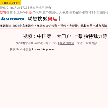
搜狐
ChinaRen
17173
焦点房地产
搜狗
新闻
-
体育
-
S
-
娱乐
-
V
-
财经
-
IT
-
汽车
-
房产
-
家居
-
女人
-
视频
-
播客
-
邮件
-
博客
-
BBS
-
我说两句
奥运频道-2008北京奥运会
>
奥运会火炬传递
>
视频
>
火炬接力视频专题
>
城市风情
视频：中国第一大门户-上海 独特魅力
发布时间:2008年05月23日13:22 |
我来说两句
| 来源：东方宽频
获取Flash播放器
to see this player.