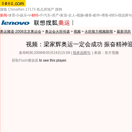
搜狐
ChinaRen
17173
焦点房地产
搜狗
新闻
-
体育
-
S
-
娱乐
-
V
-
财经
-
IT
-
汽车
-
房产
-
家居
-
女人
-
视频
-
播客
-
邮件
-
博客
-
BBS
-
我说两句
奥运频道-2008北京奥运会
>
奥运会火炬传递
>
视频
>
火炬接力视频新闻
>
最新消息
视频：梁家辉奥运一定会成功 振奋精神
发布时间:2008年05月24日15:09 |
我来说两句
| 来源：东方宽频
获取Flash播放器
to see this player.