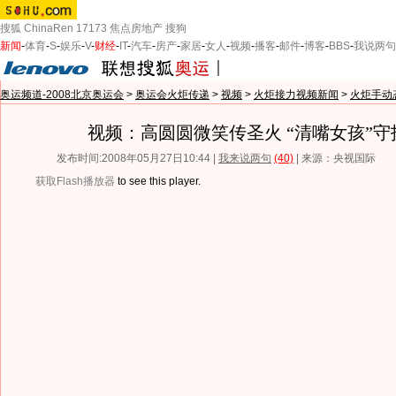
搜狐
ChinaRen
17173
焦点房地产
搜狗
新闻
-
体育
-
S
-
娱乐
-
V
-
财经
-
IT
-
汽车
-
房产
-
家居
-
女人
-
视频
-
播客
-
邮件
-
博客
-
BBS
-
我说两句
奥运频道-2008北京奥运会
>
奥运会火炬传递
>
视频
>
火炬接力视频新闻
>
火炬手动
视频：高圆圆微笑传圣火 “清嘴女孩”守
发布时间:2008年05月27日10:44 |
我来说两句
(40)
| 来源：央视国际
获取Flash播放器
to see this player.