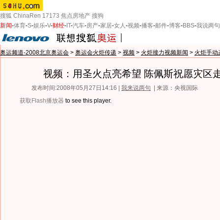
搜狐
ChinaRen
17173
焦点房地产
搜狗
新闻
-
体育
-
S
-
娱乐
-
V
-
财经
-
IT
-
汽车
-
房产
-
家居
-
女人
-
视频
-
播客
-
邮件
-
博客
-
BBS
-
我说两句
奥运频道-2008北京奥运会
>
奥运会火炬传递
>
视频
>
火炬接力视频新闻
>
火炬手动
视频：用圣火点亮希望 陈佩斯祝愿灾区
发布时间:2008年05月27日14:16 |
我来说两句
| 来源：央视国际
获取Flash播放器
to see this player.