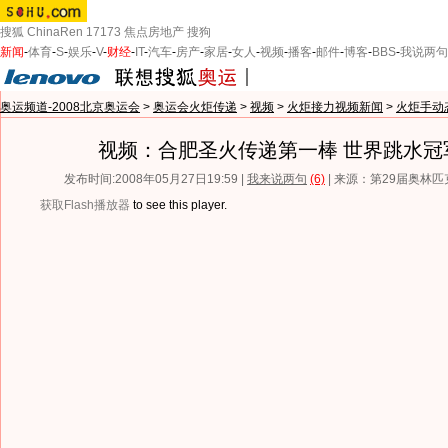
搜狐
ChinaRen
17173
焦点房地产
搜狗
新闻
-
体育
-
S
-
娱乐
-
V
-
财经
-
IT
-
汽车
-
房产
-
家居
-
女人
-
视频
-
播客
-
邮件
-
博客
-
BBS
-
我说两句
奥运频道-2008北京奥运会
>
奥运会火炬传递
>
视频
>
火炬接力视频新闻
>
火炬手动
视频：合肥圣火传递第一棒 世界跳水冠
发布时间:2008年05月27日19:59 |
我来说两句
(6)
| 来源：第29届奥林
获取Flash播放器
to see this player.