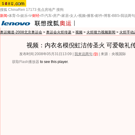
搜狐
ChinaRen
17173
焦点房地产
搜狗
新闻
-
体育
-
S
-
娱乐
-
V
-
财经
-
IT
-
汽车
-
房产
-
家居
-
女人
-
视频
-
播客
-
邮件
-
博客
-
BBS
-
我说两句
奥运频道-2008北京奥运会
>
奥运会火炬传递
>
视频
>
火炬接力视频新闻
>
火炬手动
视频：内衣名模倪虹洁传圣火 可爱敬礼
发布时间:2008年05月31日13:09 |
我来说两句
(9)
| 来源：央视国际
获取Flash播放器
to see this player.