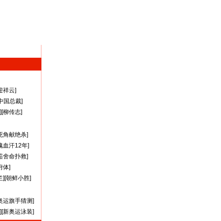
迎祥云
]
A中国总裁
]
][
柳传志
]
死角献绝杀
]
瑰血汗12年
]
茹舍命扑救
]
附体
]
兰
][
朝鲜小胜
]
奥运旗手猜测
]
][
新奥运泳装
]