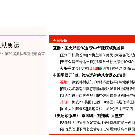
今日头条
江助奥运
直播：圣火郊区传递
李中华延庆领跑首棒
来源：第29届奥林匹克运动会官
[
王海平怀柔首棒
][
作协主编何健民
][
大运会飞人
[
王平久昌平传递末棒
][
延庆县长孙文锴
][
NOKI
火炬手
[
常昊
][
罗京
][
郎朗
][
贺贝奇
][
腾格尔
][
刘敬民
中国军团开门红 韩端远射绝杀女足
2-1
瑞典
视频：
[
徐媛补射破门
][
谢林巧射扳平
][
韩端抽射
[
百球见证韩端涅槃
][
商瑞华哽咽谈首胜
][
铿锵玫
[
义勇军进行曲响全场
][
浦玮铲射错失良机
][
张艳
其他：
[
挪威2-0美国
][
巴西0-0德国
][
玛塔似球王
[
加拿大胜阿根廷
][
奥运首粒世界波
][
日本平新西
《奥运紫微星》 举国瞩目刘翔成“大熊猫”
[
毕老师大胆预测女足首战比分
][
首战前景乐观
][
[
运动员管理不再老套古板
][
老郭爆姚明高个原因