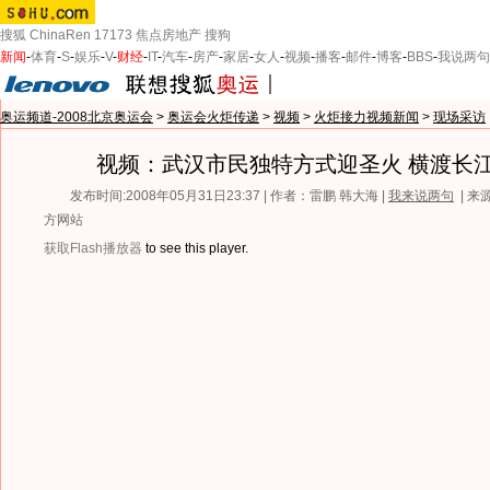
搜狐
ChinaRen
17173
焦点房地产
搜狗
新闻
-
体育
-
S
-
娱乐
-
V
-
财经
-
IT
-
汽车
-
房产
-
家居
-
女人
-
视频
-
播客
-
邮件
-
博客
-
BBS
-
我说两句
奥运频道-2008北京奥运会
>
奥运会火炬传递
>
视频
>
火炬接力视频新闻
>
现场采访
视频：武汉市民独特方式迎圣火 横渡长
发布时间:2008年05月31日23:37 | 作者：雷鹏 韩大海 |
我来说两句
| 
方网站
获取Flash播放器
to see this player.