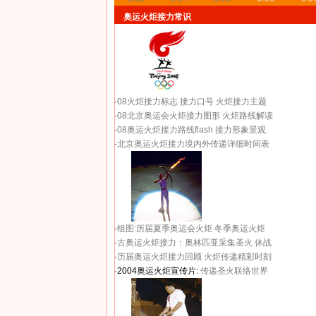
奥运火炬接力常识
·
08火炬接力标志
接力口号
火炬接力主题
·
08北京奥运会火炬接力图形
火炬路线解读
·
08奥运火炬接力路线flash
接力形象景观
·
北京奥运火炬接力境内外传递详细时间表
·
组图:历届夏季奥运会火炬
冬季奥运火炬
·
古奥运火炬接力：奥林匹亚采集圣火 休战
·
历届奥运火炬接力回顾
火炬传递精彩时刻
·2004奥运火炬宣传片:
传递圣火联络世界