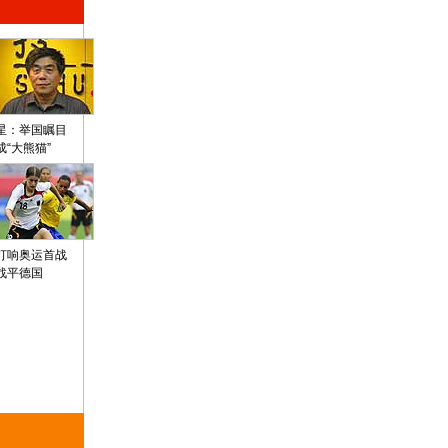
星：举国瞩目
成“大熊猫”
打响奥运首战
战平德国