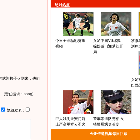
绝对热点
今日全部精彩赛事
女足中国VS瑞典
紫微
视频
徐媛破门迎梦幻开
刘翔
局
特方式迎接圣火到来，他们
女足
巴西
(责任编辑：song)
：
隐藏发表：
巨人姚明天安门前
警车带道队亮相 女
庄严高举祥云圣火
骑警展飒爽英姿
火炬传递视频每日回顾