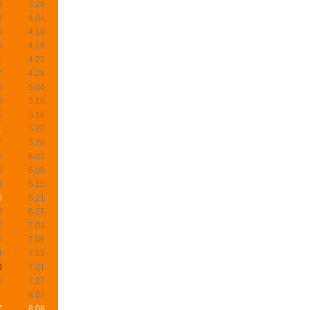
8
3.29
3
4.04
9
4.10
5
4.16
1
4.22
7
4.28
3
5.04
9
5.10
5
5.16
1
5.22
7
5.28
2
6.03
8
6.09
4
6.15
0
6.21
6
6.27
2
7.03
8
7.09
4
7.15
0
7.21
6
7.27
1
8.02
7
8.08