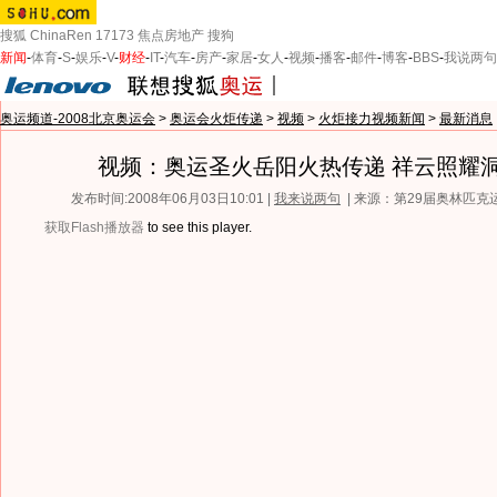
搜狐
ChinaRen
17173
焦点房地产
搜狗
新闻
-
体育
-
S
-
娱乐
-
V
-
财经
-
IT
-
汽车
-
房产
-
家居
-
女人
-
视频
-
播客
-
邮件
-
博客
-
BBS
-
我说两句
奥运频道-2008北京奥运会
>
奥运会火炬传递
>
视频
>
火炬接力视频新闻
>
最新消息
视频：奥运圣火岳阳火热传递 祥云照耀
发布时间:2008年06月03日10:01 |
我来说两句
| 来源：第29届奥林匹
获取Flash播放器
to see this player.